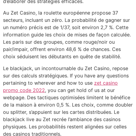
d’élaborer des stratégies efficaces.
Au Zet Casino, la roulette européenne propose 37
secteurs, incluant un zéro. La probabilité de gagner sur
un numéro précis est de 1/37, soit environ 2,7 %. Cette
information guide les choix de mises de façon calculée.
Les paris sur des groupes, comme rouge/noir ou
pair/impair, offrent environ 48,6 % de chances. Ces
choix séduisent les débutants en quête de stabilité.
Le blackjack, un incontournable du Zet Casino, repose
sur des calculs stratégiques. If you have any questions
pertaining to wherever and how to use
zet casino
promo code 2022
, you can get hold of us at our
webpage. Des tactiques optimisées limitent le bénéfice
de la maison à environ 0,5 %. Les choix, comme doubler
ou splitter, s’appuient sur les cartes distribuées. Le
blackjack live au Zet recrée l’ambiance des casinos
physiques. Les probabilités restent alignées sur celles
des casinos traditionnels.