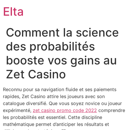
Elta
Comment la science
des probabilités
booste vos gains au
Zet Casino
Reconnu pour sa navigation fluide et ses paiements
rapides, Zet Casino attire les joueurs avec son
catalogue diversifié. Que vous soyez novice ou joueur
expérimenté,
zet casino promo code 2022
comprendre
les probabilités est essentiel. Cette discipline
mathématique permet d’anticiper les résultats et