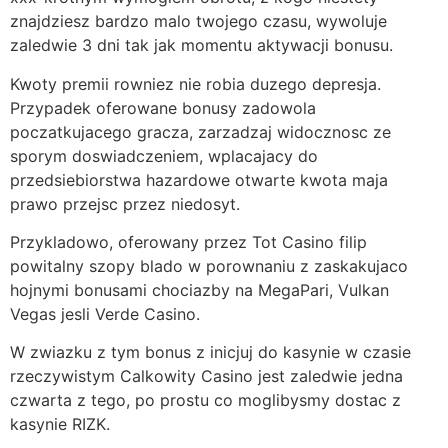
znajdziesz bardzo malo twojego czasu, wywoluje
zaledwie 3 dni tak jak momentu aktywacji bonusu.
Kwoty premii rowniez nie robia duzego depresja.
Przypadek oferowane bonusy zadowola
poczatkujacego gracza, zarzadzaj widocznosc ze
sporym doswiadczeniem, wplacajacy do
przedsiebiorstwa hazardowe otwarte kwota maja
prawo przejsc przez niedosyt.
Przykladowo, oferowany przez Tot Casino filip
powitalny szopy blado w porownaniu z zaskakujaco
hojnymi bonusami chociazby na MegaPari, Vulkan
Vegas jesli Verde Casino.
W zwiazku z tym bonus z inicjuj do kasynie w czasie
rzeczywistym Calkowity Casino jest zaledwie jedna
czwarta z tego, po prostu co moglibysmy dostac z
kasynie RIZK.