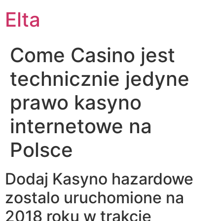
Elta
Come Casino jest
technicznie jedyne
prawo kasyno
internetowe na
Polsce
Dodaj Kasyno hazardowe
zostalo uruchomione na
2018 roku w trakcie