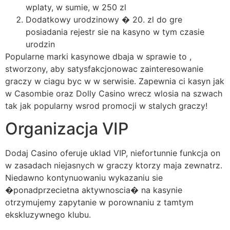
wplaty, w sumie, w 250 zl
Dodatkowy urodzinowy � 20. zl do gre
posiadania rejestr sie na kasyno w tym czasie
urodzin
Popularne marki kasynowe dbaja w sprawie to ,
stworzony, aby satysfakcjonowac zainteresowanie
graczy w ciagu byc w w serwisie. Zapewnia ci kasyn jak
w Casombie oraz Dolly Casino wrecz wlosia na szwach
tak jak popularny wsrod promocji w stalych graczy!
Organizacja VIP
Dodaj Casino oferuje uklad VIP, niefortunnie funkcja on
w zasadach niejasnych w graczy ktorzy maja zewnatrz.
Niedawno kontynuowaniu wykazaniu sie
�ponadprzecietna aktywnoscia� na kasynie
otrzymujemy zapytanie w porownaniu z tamtym
ekskluzywnego klubu.