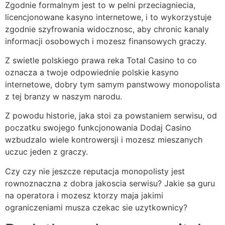
Zgodnie formalnym jest to w pelni przeciagniecia,
licencjonowane kasyno internetowe, i to wykorzystuje
zgodnie szyfrowania widocznosc, aby chronic kanaly
informacji osobowych i mozesz finansowych graczy.
Z swietle polskiego prawa reka Total Casino to co
oznacza a twoje odpowiednie polskie kasyno
internetowe, dobry tym samym panstwowy monopolista
z tej branzy w naszym narodu.
Z powodu historie, jaka stoi za powstaniem serwisu, od
poczatku swojego funkcjonowania Dodaj Casino
wzbudzalo wiele kontrowersji i mozesz mieszanych
uczuc jeden z graczy.
Czy czy nie jeszcze reputacja monopolisty jest
rownoznaczna z dobra jakoscia serwisu? Jakie sa guru
na operatora i mozesz ktorzy maja jakimi
ograniczeniami musza czekac sie uzytkownicy?