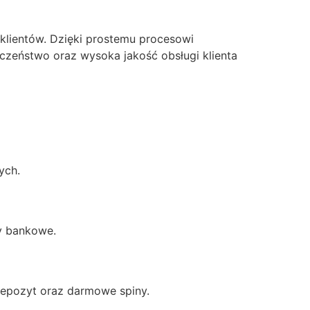
 klientów. Dzięki prostemu procesowi
ieczeństwo oraz wysoka jakość obsługi klienta
ych.
wy bankowe.
depozyt oraz darmowe spiny.