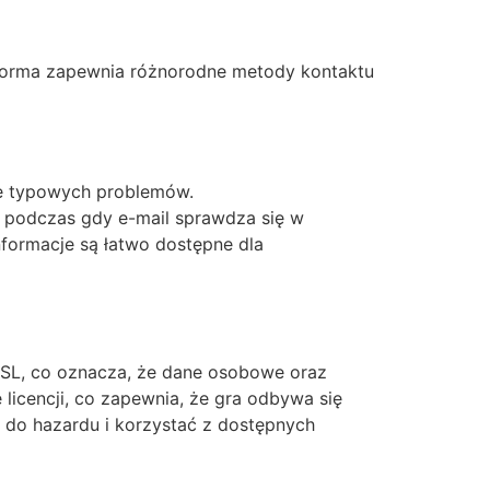
atforma zapewnia różnorodne metody kontaktu
le typowych problemów.
, podczas gdy e-mail sprawdza się w
nformacje są łatwo dostępne dla
 SSL, co oznacza, że dane osobowe oraz
licencji, co zapewnia, że gra odbywa się
 do hazardu i korzystać z dostępnych