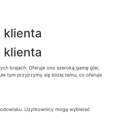
 klienta
 klienta
ych krajach. Oferuje ono szeroką gamę gier,
e tym przyjrzymy się bliżej temu, co oferuje
 środowisku. Użytkownicy mogą wybierać