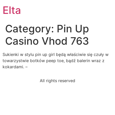
Elta
Category:
Pin Up
Casino Vhod 763
Sukienki w stylu pin up girl będą właściwie się czuły w
towarzystwie botków peep toe, bądź balerin wraz z
kokardami. –
All rights reserved