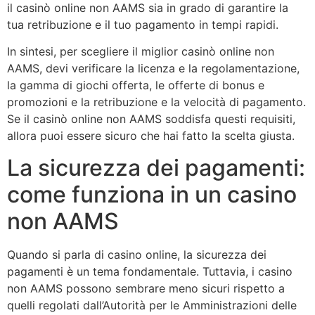
il casinò online non AAMS sia in grado di garantire la
tua retribuzione e il tuo pagamento in tempi rapidi.
In sintesi, per scegliere il miglior casinò online non
AAMS, devi verificare la licenza e la regolamentazione,
la gamma di giochi offerta, le offerte di bonus e
promozioni e la retribuzione e la velocità di pagamento.
Se il casinò online non AAMS soddisfa questi requisiti,
allora puoi essere sicuro che hai fatto la scelta giusta.
La sicurezza dei pagamenti:
come funziona in un casino
non AAMS
Quando si parla di casino online, la sicurezza dei
pagamenti è un tema fondamentale. Tuttavia, i casino
non AAMS possono sembrare meno sicuri rispetto a
quelli regolati dall’Autorità per le Amministrazioni delle