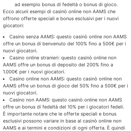
ad esempio bonus di fedeltà o bonus di gioco.
Ecco alcuni esempi di casinò online non AAMS che
offrono offerte speciali e bonus esclusivi per i nuovi
giocatori:
Casino senza AAMS: questo casinò online non AAMS
offre un bonus di benvenuto del 100% fino a 500€ per i
nuovi giocatori.
Casino online stranieri: questo casinò online non
AAMS offre un bonus di deposito del 200% fino a
1.000€ per i nuovi giocatori.
Casino online non AAMS: questo casinò online non
AAMS offre un bonus di gioco del 50% fino a 500€ per i
nuovi giocatori.
Casino non AAMS: questo casinò online non AAMS
offre un bonus di fedeltà del 10% per i giocatori fedeli.
È importante notare che le offerte speciali e bonus
esclusivi possono variare in base al casinò online non
AAMS e ai termini e condizioni di ogni offerta. È quindi