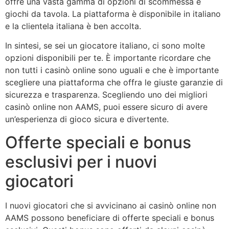
offre una vasta gamma di opzioni di scommessa e
giochi da tavola. La piattaforma è disponibile in italiano
e la clientela italiana è ben accolta.
In sintesi, se sei un giocatore italiano, ci sono molte
opzioni disponibili per te. È importante ricordare che
non tutti i casinò online sono uguali e che è importante
scegliere una piattaforma che offra le giuste garanzie di
sicurezza e trasparenza. Scegliendo uno dei migliori
casinò online non AAMS, puoi essere sicuro di avere
un’esperienza di gioco sicura e divertente.
Offerte speciali e bonus
esclusivi per i nuovi
giocatori
I nuovi giocatori che si avvicinano ai casinò online non
AAMS possono beneficiare di offerte speciali e bonus