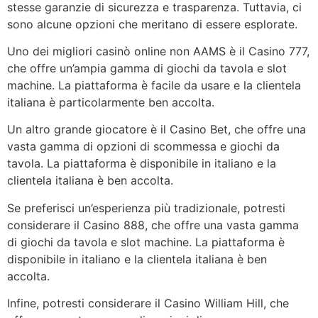
stesse garanzie di sicurezza e trasparenza. Tuttavia, ci
sono alcune opzioni che meritano di essere esplorate.
Uno dei migliori casinò online non AAMS è il Casino 777,
che offre un’ampia gamma di giochi da tavola e slot
machine. La piattaforma è facile da usare e la clientela
italiana è particolarmente ben accolta.
Un altro grande giocatore è il Casino Bet, che offre una
vasta gamma di opzioni di scommessa e giochi da
tavola. La piattaforma è disponibile in italiano e la
clientela italiana è ben accolta.
Se preferisci un’esperienza più tradizionale, potresti
considerare il Casino 888, che offre una vasta gamma
di giochi da tavola e slot machine. La piattaforma è
disponibile in italiano e la clientela italiana è ben
accolta.
Infine, potresti considerare il Casino William Hill, che