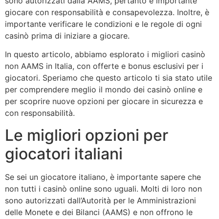
sono autorizzati dalla AAMS, pertanto è importante
giocare con responsabilità e consapevolezza. Inoltre, è
importante verificare le condizioni e le regole di ogni
casinò prima di iniziare a giocare.
In questo articolo, abbiamo esplorato i migliori casinò
non AAMS in Italia, con offerte e bonus esclusivi per i
giocatori. Speriamo che questo articolo ti sia stato utile
per comprendere meglio il mondo dei casinò online e
per scoprire nuove opzioni per giocare in sicurezza e
con responsabilità.
Le migliori opzioni per
giocatori italiani
Se sei un giocatore italiano, è importante sapere che
non tutti i casinò online sono uguali. Molti di loro non
sono autorizzati dall’Autorità per le Amministrazioni
delle Monete e dei Bilanci (AAMS) e non offrono le