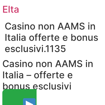
Elta
Casino non AAMS in
Italia offerte e bonus
esclusivi.1135
Casino non AAMS in
Italia – offerte e
bonus esclusivi