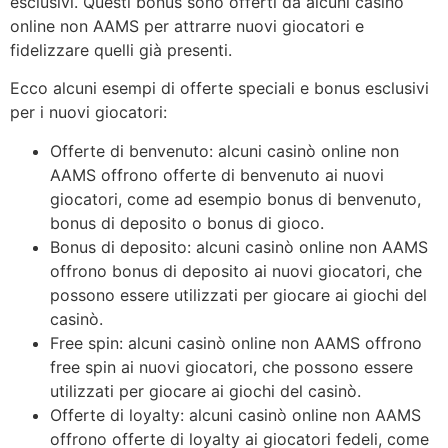
esclusivi. Questi bonus sono offerti da alcuni casinò
online non AAMS per attrarre nuovi giocatori e
fidelizzare quelli già presenti.
Ecco alcuni esempi di offerte speciali e bonus esclusivi
per i nuovi giocatori:
Offerte di benvenuto: alcuni casinò online non
AAMS offrono offerte di benvenuto ai nuovi
giocatori, come ad esempio bonus di benvenuto,
bonus di deposito o bonus di gioco.
Bonus di deposito: alcuni casinò online non AAMS
offrono bonus di deposito ai nuovi giocatori, che
possono essere utilizzati per giocare ai giochi del
casinò.
Free spin: alcuni casinò online non AAMS offrono
free spin ai nuovi giocatori, che possono essere
utilizzati per giocare ai giochi del casinò.
Offerte di loyalty: alcuni casinò online non AAMS
offrono offerte di loyalty ai giocatori fedeli, come