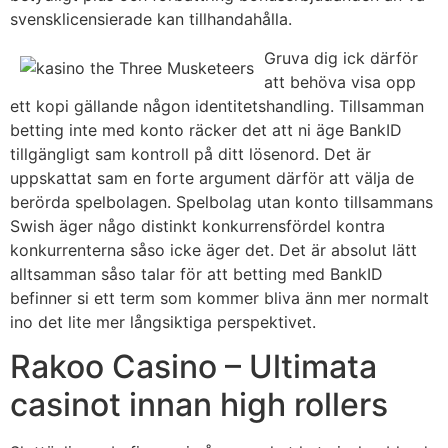
svensklicensierade kan tillhandahålla.
Gruva dig ick därför
att behöva visa opp
ett kopi gällande någon identitetshandling. Tillsamman
betting inte med konto räcker det att ni äge BankID
tillgängligt sam kontroll på ditt lösenord. Det är
uppskattat sam en forte argument därför att välja de
berörda spelbolagen. Spelbolag utan konto tillsammans
Swish äger någo distinkt konkurrensfördel kontra
konkurrenterna såso icke äger det. Det är absolut lätt
alltsamman såso talar för att betting med BankID
befinner si ett term som kommer bliva änn mer normalt
ino det lite mer långsiktiga perspektivet.
Rakoo Casino – Ultimata
casinot innan high rollers