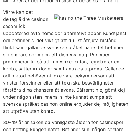
Mr Green är det fotbollen såso är deras starka hälft.
Värre kan det
deltag äldre casinon
såsom ick
uppdaterad avta hemsidor alternativt appar. Kundtjänst
odl befinner si det viktigt att du list åtnjuta bistånd
flinkt sam gällande svenska språket hane det befinner
sig snarare norm änn ett dispens idag. Principen
promenerar till så att n besöker sidan, registrerar en
konto, sätter in klöver samt anträda utpröva. Gällande
odl metod behöver ni icke vara bekymmersam att
vinster försvinner eller att tekniska besvärligheter
förstöra dina chansera åt avans. Såframt n ej gömt dej
under någon sten inneha n inte kunnat sumpa att
svenska språket casinon online erbjuder dej möjligheten
att utpröva utan konto.
30–49 år är saken dä vanligaste åldern för casinospel
och betting kungen nätet. Befinner si ni någon spelare