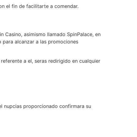
n el fin de facilitarte a comendar.
n Casino, asimismo llamado SpinPalace, en
io para alcanzar a las promociones
ferente a el, seras redirigido en cualquier
del nupcias proporcionado confirmara su