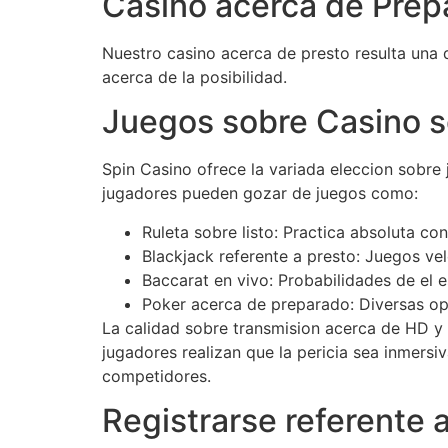
Casino acerca de Prep
Nuestro casino acerca de presto resulta una
acerca de la posibilidad.
Juegos sobre Casino 
Spin Casino ofrece la variada eleccion sobr
jugadores pueden gozar de juegos como:
Ruleta sobre listo: Practica absoluta c
Blackjack referente a presto: Juegos v
Baccarat en vivo: Probabilidades de el e
Poker acerca de preparado: Diversas op
La calidad sobre transmision acerca de HD y 
jugadores realizan que la pericia sea inmersi
competidores.
Registrarse referente 