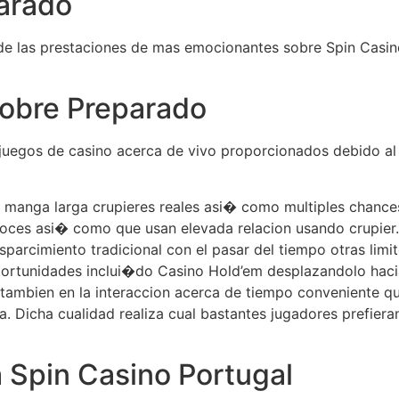
arado
 de las prestaciones de mas emocionantes sobre Spin Casin
sobre Preparado
e juegos de casino acerca de vivo proporcionados debido a
on manga larga crupieres reales asi� como multiples chance
eloces asi� como que usan elevada relacion usando crupier.
sparcimiento tradicional con el pasar del tiempo otras limi
ortunidades inclui�do Casino Hold’em desplazandolo hacia
tambien en la interaccion acerca de tiempo conveniente qu
va. Dicha cualidad realiza cual bastantes jugadores prefier
a Spin Casino Portugal