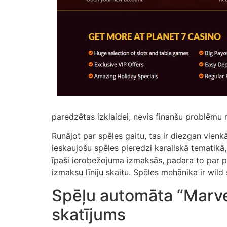
paredzētas izklaidei, nevis finanšu problēmu r
Runājot par spēles gaitu, tas ir diezgan vien
ieskaujošu spēles pieredzi karaliskā tematikā, 
īpaši ierobežojuma izmaksās, padara to par po
izmaksu līniju skaitu. Spēles mehānika ir wil
Spēļu automāta “Marve
skatījums