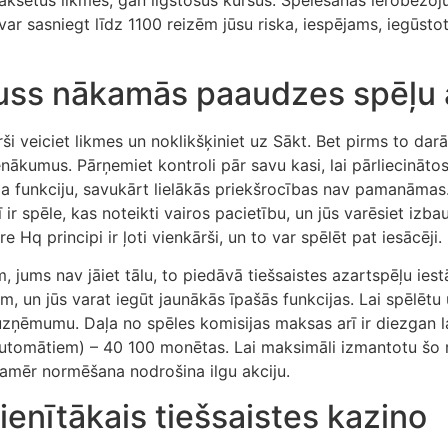
elaksētus likmes, gan ilgstošus kursus. Spēlēšanas ierobežoj
var sasniegt līdz 1100 reizēm jūsu riska, iespējams, iegūs
tuss nākamās paaudzes spēļu
i veiciet likmes un noklikšķiniet uz Sākt. Bet pirms to darāt
enākumus. Pārņemiet kontroli pār savu kasi, lai pārliecinātos
a funkciju, savukārt lielākās priekšrocības nav pamanāmas. T
ir spēle, kas noteikti vairos pacietību, un jūs varēsiet izba
q principi ir ļoti vienkārši, un to var spēlēt pat iesācēji.
, jums nav jāiet tālu, to piedāvā tiešsaistes azartspēļu iest
, un jūs varat iegūt jaunākās īpašās funkcijas. Lai spēlētu
ēmumu. Daļa no spēles komisijas maksas arī ir diezgan laba
utomātiem) – 40 100 monētas. Lai maksimāli izmantotu šo r
 kamēr normēšana nodrošina ilgu akciju.
ecienītākais tiešsaistes kazino