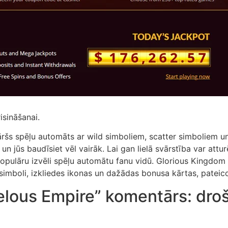
isināšanai.
kāršs spēļu automāts ar wild simboliem, scatter simboliem 
un jūs baudīsiet vēl vairāk. Lai gan lielā svārstība var attur
pulāru izvēli spēļu automātu fanu vidū. Glorious Kingdom ir
d simboli, izkliedes ikonas un dažādas bonusa kārtas, patei
lous Empire” komentārs: droš