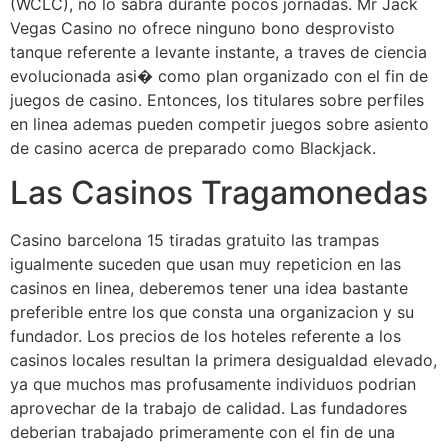
(WCLC), no lo sabra durante pocos jornadas. Mr Jack
Vegas Casino no ofrece ninguno bono desprovisto
tanque referente a levante instante, a traves de ciencia
evolucionada asi� como plan organizado con el fin de
juegos de casino. Entonces, los titulares sobre perfiles
en linea ademas pueden competir juegos sobre asiento
de casino acerca de preparado como Blackjack.
Las Casinos Tragamonedas
Casino barcelona 15 tiradas gratuito las trampas
igualmente suceden que usan muy repeticion en las
casinos en linea, deberemos tener una idea bastante
preferible entre los que consta una organizacion y su
fundador. Los precios de los hoteles referente a los
casinos locales resultan la primera desigualdad elevado,
ya que muchos mas profusamente individuos podrian
aprovechar de la trabajo de calidad. Las fundadores
deberian trabajado primeramente con el fin de una