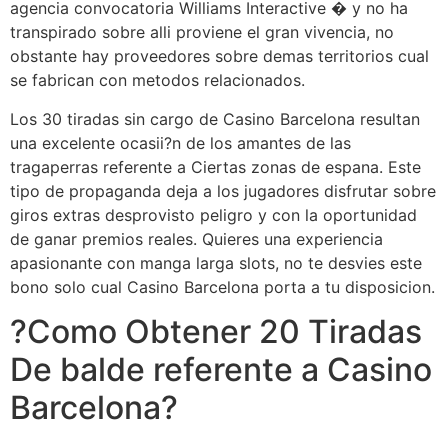
agencia convocatoria Williams Interactive � y no ha
transpirado sobre alli proviene el gran vivencia, no
obstante hay proveedores sobre demas territorios cual
se fabrican con metodos relacionados.
Los 30 tiradas sin cargo de Casino Barcelona resultan
una excelente ocasii?n de los amantes de las
tragaperras referente a Ciertas zonas de espana. Este
tipo de propaganda deja a los jugadores disfrutar sobre
giros extras desprovisto peligro y con la oportunidad
de ganar premios reales. Quieres una experiencia
apasionante con manga larga slots, no te desvies este
bono solo cual Casino Barcelona porta a tu disposicion.
?Como Obtener 20 Tiradas
De balde referente a Casino
Barcelona?