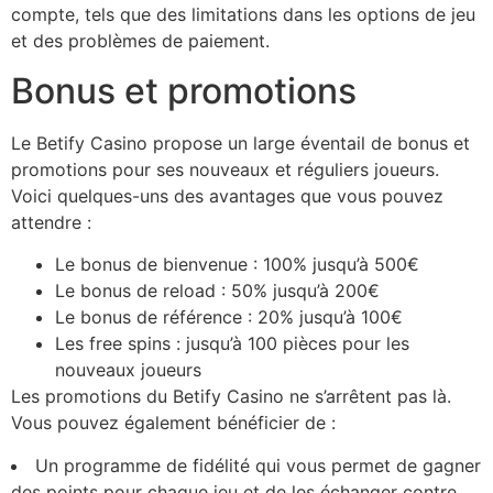
compte, tels que des limitations dans les options de jeu
et des problèmes de paiement.
Bonus et promotions
Le Betify Casino propose un large éventail de bonus et
promotions pour ses nouveaux et réguliers joueurs.
Voici quelques-uns des avantages que vous pouvez
attendre :
Le bonus de bienvenue : 100% jusqu’à 500€
Le bonus de reload : 50% jusqu’à 200€
Le bonus de référence : 20% jusqu’à 100€
Les free spins : jusqu’à 100 pièces pour les
nouveaux joueurs
Les promotions du Betify Casino ne s’arrêtent pas là.
Vous pouvez également bénéficier de :
Un programme de fidélité qui vous permet de gagner
des points pour chaque jeu et de les échanger contre