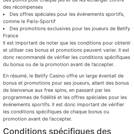
des récompenses
Des offres spéciales pour les événements sportifs,
comme le Paris-Sportif
Des promotions exclusives pour les joueurs de Betify
France
Il est important de noter que les conditions pour obtenir
et utiliser ces bonus et promotions peuvent varier. Il est
donc recommandé de vérifier les conditions spécifiques
du bonus ou de la promotion avant de l’accepter.
En résumé, le Betify Casino offre un large éventail de
bonus et promotions pour ses joueurs, allant des bonus
de bienvenue aux free spins, en passant par les
programmes de fidélité et les offres spéciales pour les
événements sportifs. Il est donc important de vérifier
les conditions spécifiques de chaque bonus ou
promotion avant de l’accepter.
Conditions spécifiques des