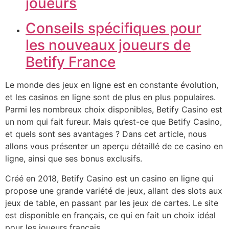
joueurs
Conseils spécifiques pour
les nouveaux joueurs de
Betify France
Le monde des jeux en ligne est en constante évolution,
et les casinos en ligne sont de plus en plus populaires.
Parmi les nombreux choix disponibles, Betify Casino est
un nom qui fait fureur. Mais qu’est-ce que Betify Casino,
et quels sont ses avantages ? Dans cet article, nous
allons vous présenter un aperçu détaillé de ce casino en
ligne, ainsi que ses bonus exclusifs.
Créé en 2018, Betify Casino est un casino en ligne qui
propose une grande variété de jeux, allant des slots aux
jeux de table, en passant par les jeux de cartes. Le site
est disponible en français, ce qui en fait un choix idéal
pour les joueurs français.