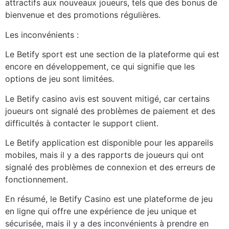
attractifs aux nouveaux joueurs, tels que des bonus de
bienvenue et des promotions régulières.
Les inconvénients :
Le Betify sport est une section de la plateforme qui est
encore en développement, ce qui signifie que les
options de jeu sont limitées.
Le Betify casino avis est souvent mitigé, car certains
joueurs ont signalé des problèmes de paiement et des
difficultés à contacter le support client.
Le Betify application est disponible pour les appareils
mobiles, mais il y a des rapports de joueurs qui ont
signalé des problèmes de connexion et des erreurs de
fonctionnement.
En résumé, le Betify Casino est une plateforme de jeu
en ligne qui offre une expérience de jeu unique et
sécurisée, mais il y a des inconvénients à prendre en