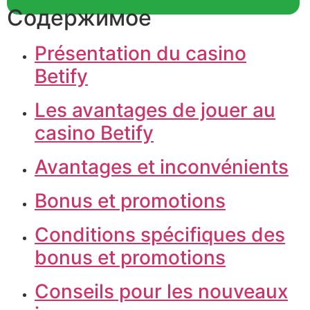
Содержимое
Présentation du casino
Betify
Les avantages de jouer au
casino Betify
Avantages et inconvénients
Bonus et promotions
Conditions spécifiques des
bonus et promotions
Conseils pour les nouveaux