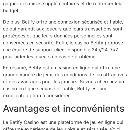
gagner des mises supplémentaires et de renforcer leur
budget.
De plus, Betify offre une connexion sécurisée et fiable,
ce qui garantit aux joueurs que leurs transactions sont
protégées et que leurs données personnelles sont
conservées en sécurité. Enfin, le casino Betify propose
une équipe de support client disponible 24h/24, 7j/7,
pour aider les joueurs en cas de problème.
En résumé, Betify est un casino en ligne qui offre une
grande variété de jeux, des conditions de jeu attractives
et des avantages pour les joueurs. Si vous cherchez un
casino en ligne sécurisé et fiable, Betify est une
excellente option à considérer.
Avantages et inconvénients
Le Betify Casino est une plateforme de jeu en ligne qui
offre une expérience de jeu unique et sécurisée. Voici