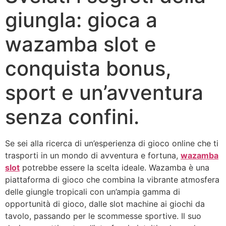
giungla: gioca a
wazamba slot e
conquista bonus,
sport e un’avventura
senza confini.
Se sei alla ricerca di un’esperienza di gioco online che ti
trasporti in un mondo di avventura e fortuna,
wazamba
slot
potrebbe essere la scelta ideale. Wazamba è una
piattaforma di gioco che combina la vibrante atmosfera
delle giungle tropicali con un’ampia gamma di
opportunità di gioco, dalle slot machine ai giochi da
tavolo, passando per le scommesse sportive. Il suo