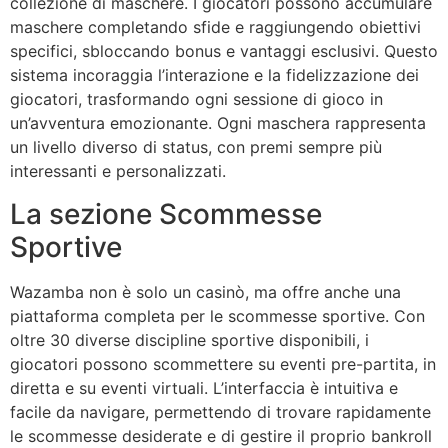
collezione di maschere. I giocatori possono accumulare
maschere completando sfide e raggiungendo obiettivi
specifici, sbloccando bonus e vantaggi esclusivi. Questo
sistema incoraggia l’interazione e la fidelizzazione dei
giocatori, trasformando ogni sessione di gioco in
un’avventura emozionante. Ogni maschera rappresenta
un livello diverso di status, con premi sempre più
interessanti e personalizzati.
La sezione Scommesse
Sportive
Wazamba non è solo un casinò, ma offre anche una
piattaforma completa per le scommesse sportive. Con
oltre 30 diverse discipline sportive disponibili, i
giocatori possono scommettere su eventi pre-partita, in
diretta e su eventi virtuali. L’interfaccia è intuitiva e
facile da navigare, permettendo di trovare rapidamente
le scommesse desiderate e di gestire il proprio bankroll