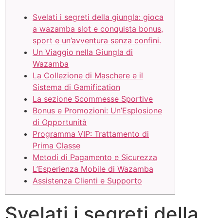
Svelati i segreti della giungla: gioca
a wazamba slot e conquista bonus,
sport e un’avventura senza confini.
Un Viaggio nella Giungla di
Wazamba
La Collezione di Maschere e il
Sistema di Gamification
La sezione Scommesse Sportive
Bonus e Promozioni: Un’Esplosione
di Opportunità
Programma VIP: Trattamento di
Prima Classe
Metodi di Pagamento e Sicurezza
L’Esperienza Mobile di Wazamba
Assistenza Clienti e Supporto
Svelati i segreti della