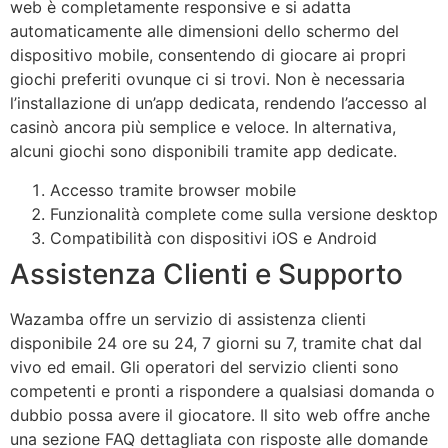
web è completamente responsive e si adatta
automaticamente alle dimensioni dello schermo del
dispositivo mobile, consentendo di giocare ai propri
giochi preferiti ovunque ci si trovi. Non è necessaria
l’installazione di un’app dedicata, rendendo l’accesso al
casinò ancora più semplice e veloce. In alternativa,
alcuni giochi sono disponibili tramite app dedicate.
Accesso tramite browser mobile
Funzionalità complete come sulla versione desktop
Compatibilità con dispositivi iOS e Android
Assistenza Clienti e Supporto
Wazamba offre un servizio di assistenza clienti
disponibile 24 ore su 24, 7 giorni su 7, tramite chat dal
vivo ed email. Gli operatori del servizio clienti sono
competenti e pronti a rispondere a qualsiasi domanda o
dubbio possa avere il giocatore. Il sito web offre anche
una sezione FAQ dettagliata con risposte alle domande