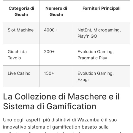
Categoria di
Numero di
Fornitori Principali
Giochi
Giochi
Slot Machine
4000+
NetEnt, Microgaming,
Play’n GO
Giochi da
200+
Evolution Gaming,
Tavolo
Pragmatic Play
Live Casino
150+
Evolution Gaming,
Ezugi
La Collezione di Maschere e il
Sistema di Gamification
Uno degli aspetti più distintivi di Wazamba è il suo
innovativo sistema di gamification basato sulla