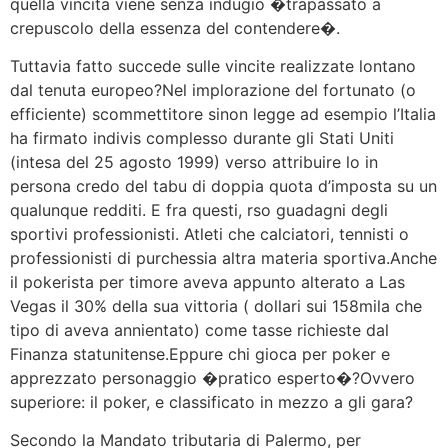
quella vincita viene senza indugio �trapassato a
crepuscolo della essenza del contendere�.
Tuttavia fatto succede sulle vincite realizzate lontano
dal tenuta europeo?Nel implorazione del fortunato (o
efficiente) scommettitore sinon legge ad esempio l’Italia
ha firmato indivis complesso durante gli Stati Uniti
(intesa del 25 agosto 1999) verso attribuire lo in
persona credo del tabu di doppia quota d’imposta su un
qualunque redditi. E fra questi, rso guadagni degli
sportivi professionisti. Atleti che calciatori, tennisti o
professionisti di purchessia altra materia sportiva.Anche
il pokerista per timore aveva appunto alterato a Las
Vegas il 30% della sua vittoria ( dollari sui 158mila che
tipo di aveva annientato) come tasse richieste dal
Finanza statunitense.Eppure chi gioca per poker e
apprezzato personaggio �pratico esperto�?Ovvero
superiore: il poker, e classificato in mezzo a gli gara?
Secondo la Mandato tributaria di Palermo, per