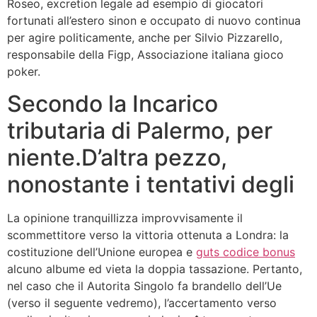
Roseo, excretion legale ad esempio di giocatori
fortunati all’estero sinon e occupato di nuovo continua
per agire politicamente, anche per Silvio Pizzarello,
responsabile della Figp, Associazione italiana gioco
poker.
Secondo la Incarico
tributaria di Palermo, per
niente.D’altra pezzo,
nonostante i tentativi degli
La opinione tranquillizza improvvisamente il
scommettitore verso la vittoria ottenuta a Londra: la
costituzione dell’Unione europea e
guts codice bonus
alcuno albume ed vieta la doppia tassazione. Pertanto,
nel caso che il Autorita Singolo fa brandello dell’Ue
(verso il seguente vedremo), l’accertamento verso