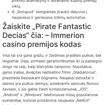
pirkimo alternatyvų ir adrenalino kupinų premijų
ciklų.
Iš „Slotspod“ stengiamės įtraukti dalyvius į
naujausius ir geriausius lošimų automatus.
Žaiskite „Pirate Fantastic
Decias“ čia: – Immerion
casino premijos kodas
Visa tai yra gana gražu, ir žaidimas pradėsis puikiai, bet
teigiamai. Deja, pirmasis geranoriškumas iki jų pabaigos
dingo ne taip, kaip blaivybės tampono. Nuostabus
garso įrašas, įkvėptas neįtikėtino filmo „Gladiatorius“,
prasideda besisukant būgnams. Naujausi peizažai ir
dainos yra puikus derinys, suteikiantis senovės Romos
žavesio, o jūs galite žaisti kompiuteriuose, „iOS“,
„Android“ ir „Windows“ telefonuose mūsų populiariose
svetainėse, kuriose pristatoma naujausia „NetEnt“