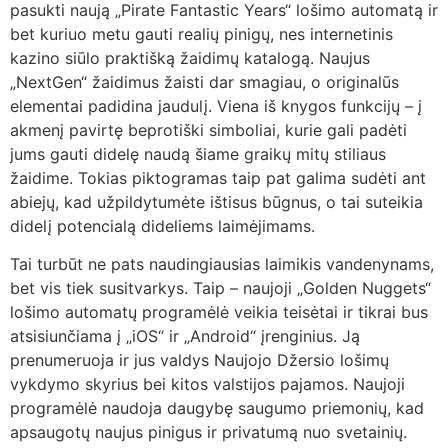
pasukti naują „Pirate Fantastic Years“ lošimo automatą ir
bet kuriuo metu gauti realių pinigų, nes internetinis
kazino siūlo praktišką žaidimų katalogą. Naujus
„NextGen“ žaidimus žaisti dar smagiau, o originalūs
elementai padidina jaudulį. Viena iš knygos funkcijų – į
akmenį pavirtę beprotiški simboliai, kurie gali padėti
jums gauti didelę naudą šiame graikų mitų stiliaus
žaidime. Tokias piktogramas taip pat galima sudėti ant
abiejų, kad užpildytumėte ištisus būgnus, o tai suteikia
didelį potencialą dideliems laimėjimams.
Tai turbūt ne pats naudingiausias laimikis vandenynams,
bet vis tiek susitvarkys. Taip – ​​naujoji „Golden Nuggets“
lošimo automatų programėlė veikia teisėtai ir tikrai bus
atsisiunčiama į „iOS“ ir „Android“ įrenginius. Ją
prenumeruoja ir jus valdys Naujojo Džersio lošimų
vykdymo skyrius bei kitos valstijos pajamos. Naujoji
programėlė naudoja daugybę saugumo priemonių, kad
apsaugotų naujus pinigus ir privatumą nuo svetainių.