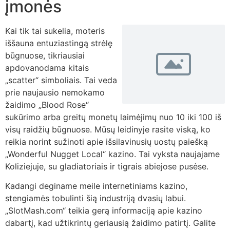
įmonės
Kai tik tai sukelia, moteris
iššauna entuziastingą strėlę
būgnuose, tikriausiai
apdovanodama kitais
„scatter“ simboliais. Tai veda
prie naujausio nemokamo
žaidimo „Blood Rose“
sukūrimo arba greitų monetų laimėjimų nuo 10 iki 100 iš
visų raidžių būgnuose. Mūsų leidinyje rasite viską, ko
reikia norint sužinoti apie išsilavinusių uostų paiešką
„Wonderful Nugget Local“ kazino. Tai vyksta naujajame
Koliziejuje, su gladiatoriais ir tigrais abiejose pusėse.
Kadangi deginame meile internetiniams kazino,
stengiamės tobulinti šią industriją dvasių labui.
„SlotMash.com“ teikia gerą informaciją apie kazino
dabartį, kad užtikrintų geriausią žaidimo patirtį. Galite