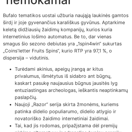
Bufalo tematikos uostai užburia naująją laukinės gamtos
širdį ir joje gyvenančius karališkus gyvūnus. Aptarkime
keletą didžiausių žaidimų kompanijų, kurios kuria
internetinius lošimo automatus.
Be to, dar vienas
smagus šio sezono debiutas yra „1spin4win“ sukurtas
„Coins'letter Fruits Spins“, kurio RTP yra 97,1 %, o
dispersija – vidutinis.
Turėdami akinius, apeigų įrangą ar kitus
privalumus, išmėtytus iš sidabro ant būgnų,
kaskart pasukę naujausius būgnus jausitės lyg
entuziastingas archeologas, ieškantis neaptinkamų
paslapčių.
Naujoji „Razor“ serija skirta žmonėms, kuriems
patinka didelio populiarumo, didelio atlygio ir
novatoriško žaidimo internetiniai žaidimai.
Tai, kad jis rodomas, pripažįstama dėl premijų