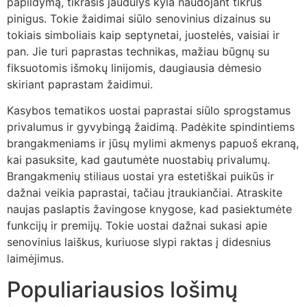
papildymą, tikrasis jaudulys kyla naudojant tikrus
pinigus. Tokie žaidimai siūlo senovinius dizainus su
tokiais simboliais kaip septynetai, juostelės, vaisiai ir
pan. Jie turi paprastas technikas, mažiau būgnų su
fiksuotomis išmokų linijomis, daugiausia dėmesio
skiriant paprastam žaidimui.
Kasybos tematikos uostai paprastai siūlo sprogstamus
privalumus ir gyvybingą žaidimą. Padėkite spindintiems
brangakmeniams ir jūsų mylimi akmenys papuoš ekraną,
kai pasuksite, kad gautumėte nuostabių privalumų.
Brangakmenių stiliaus uostai yra estetiškai puikūs ir
dažnai veikia paprastai, tačiau įtraukiančiai. Atraskite
naujas paslaptis žavingose ​​knygose, kad pasiektumėte
funkcijų ir premijų. Tokie uostai dažnai sukasi apie
senovinius laiškus, kuriuose slypi raktas į didesnius
laimėjimus.
Populiariausios lošimų