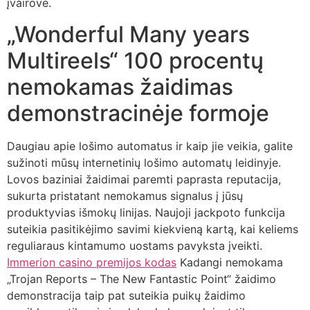
įvairovė.
„Wonderful Many years
Multireels“ 100 procentų
nemokamas žaidimas
demonstracinėje formoje
Daugiau apie lošimo automatus ir kaip jie veikia, galite
sužinoti mūsų internetinių lošimo automatų leidinyje.
Lovos baziniai žaidimai paremti paprasta reputacija,
sukurta pristatant nemokamus signalus į jūsų
produktyvias išmokų linijas. Naujoji jackpoto funkcija
suteikia pasitikėjimo savimi kiekvieną kartą, kai keliems
reguliaraus kintamumo uostams pavyksta įveikti.
Immerion casino premijos kodas
Kadangi nemokama
„Trojan Reports – The New Fantastic Point“ žaidimo
demonstracija taip pat suteikia puikų žaidimo