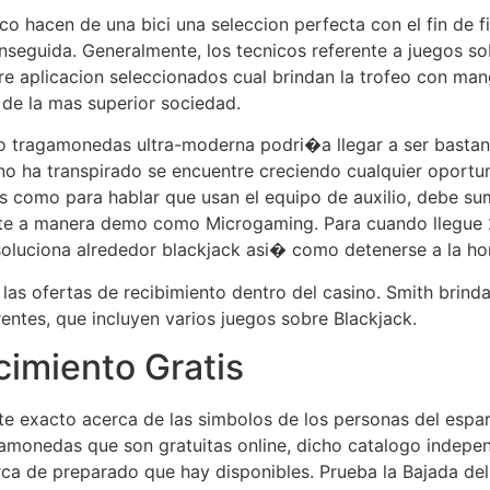
co hacen de una bici una seleccion perfecta con el fin de f
seguida. Generalmente, los tecnicos referente a juegos sob
e aplicacion seleccionados cual brindan la trofeo con mang
 de la mas superior sociedad.
o tragamonedas ultra-moderna podri�a llegar a ser bastant
no ha transpirado se encuentre creciendo cualquier oport
 como para hablar que usan el equipo de auxilio, debe sumar
erente a manera demo como Microgaming. Para cuando llegu
luciona alrededor blackjack asi� como detenerse a la hora
las ofertas de recibimiento dentro del casino. Smith brinda
ntes, que incluyen varios juegos sobre Blackjack.
cimiento Gratis
te exacto acerca de las simbolos de los personas del espa
gamonedas que son gratuitas online, dicho catalogo indepen
rca de preparado que hay disponibles. Prueba la Bajada del 