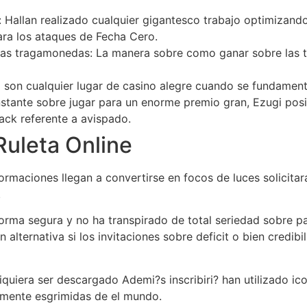
 Hallan realizado cualquier gigantesco trabajo optimizando 
ra los ataques de Fecha Cero.
as tragamonedas: La manera sobre como ganar sobre las tr
o son cualquier lugar de casino alegre cuando se fundame
nstante sobre jugar para un enorme premio gran, Ezugi posib
ck referente a avispado.
Ruleta Online
ormaciones llegan a convertirse en focos de luces solicita
.
orma segura y no ha transpirado de total seriedad sobre pa
 alternativa si los invitaciones sobre deficit o bien credibi
uiera ser descargado Ademi?s inscribiri? han utilizado i
amente esgrimidas de el mundo.