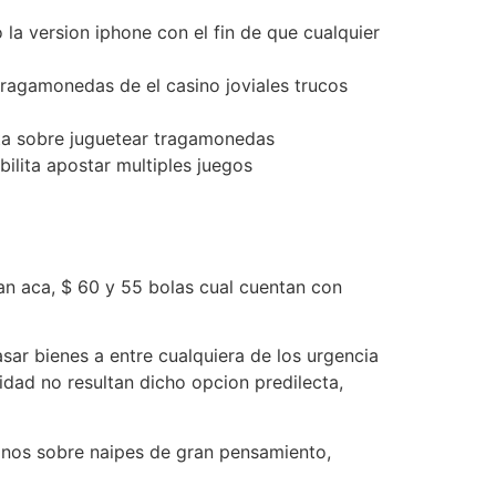
la version iphone con el fin de que cualquier
agamonedas de el casino joviales trucos
nta sobre juguetear tragamonedas
ilita apostar multiples juegos
ran aca, $ 60 y 55 bolas cual cuentan con
sar bienes a entre cualquiera de los urgencia
lidad no resultan dicho opcion predilecta,
conos sobre naipes de gran pensamiento,