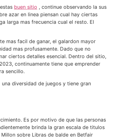
iestas
buen sitio
, continue observando la sus
re azar en linea piensan cual hay ciertas
a larga mas frecuencia cual el resto. El
e mas facil de ganar, el galardon mayor
unidad mas profusamente. Dado que no
 ciertos detalles esencial. Dentro del sitio,
e 2023, continuamente tiene que emprender
 sencillo.
 una diversidad de juegos y tiene gran
rcimiento. Es por motivo de que las personas
dientemente brinda la gran escala de titulos
Millon sobre Libras de balde en Betfair