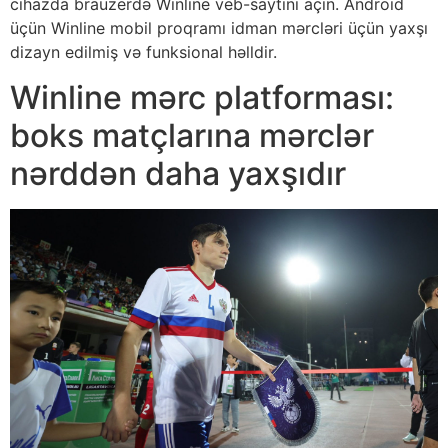
cihazda brauzerdə Winline veb-saytını açın. Android
üçün Winline mobil proqramı idman mərcləri üçün yaxşı
dizayn edilmiş və funksional həlldir.
Winline mərc platforması:
boks matçlarına mərclər
nərddən daha yaxşıdır