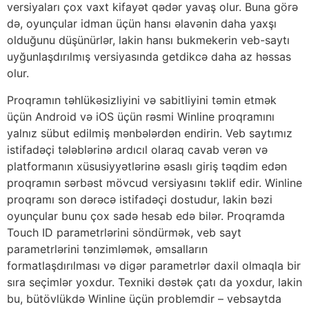
versiyaları çox vaxt kifayət qədər yavaş olur. Buna görə
də, oyunçular idman üçün hansı əlavənin daha yaxşı
olduğunu düşünürlər, lakin hansı bukmekerin veb-saytı
uyğunlaşdırılmış versiyasında getdikcə daha az həssas
olur.
Proqramın təhlükəsizliyini və sabitliyini təmin etmək
üçün Android və iOS üçün rəsmi Winline proqramını
yalnız sübut edilmiş mənbələrdən endirin. Veb saytımız
istifadəçi tələblərinə ardıcıl olaraq cavab verən və
platformanın xüsusiyyətlərinə əsaslı giriş təqdim edən
proqramın sərbəst mövcud versiyasını təklif edir. Winline
proqramı son dərəcə istifadəçi dostudur, lakin bəzi
oyunçular bunu çox sadə hesab edə bilər. Proqramda
Touch ID parametrlərini söndürmək, veb sayt
parametrlərini tənzimləmək, əmsalların
formatlaşdırılması və digər parametrlər daxil olmaqla bir
sıra seçimlər yoxdur. Texniki dəstək çatı da yoxdur, lakin
bu, bütövlükdə Winline üçün problemdir – vebsaytda