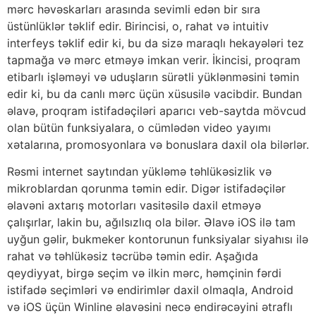
mərc həvəskarları arasında sevimli edən bir sıra
üstünlüklər təklif edir. Birincisi, o, rahat və intuitiv
interfeys təklif edir ki, bu da sizə maraqlı hekayələri tez
tapmağa və mərc etməyə imkan verir. İkincisi, proqram
etibarlı işləməyi və uduşların sürətli yüklənməsini təmin
edir ki, bu da canlı mərc üçün xüsusilə vacibdir. Bundan
əlavə, proqram istifadəçiləri aparıcı veb-saytda mövcud
olan bütün funksiyalara, o cümlədən video yayımı
xətalarına, promosyonlara və bonuslara daxil ola bilərlər.
Rəsmi internet saytından yükləmə təhlükəsizlik və
mikroblardan qorunma təmin edir. Digər istifadəçilər
əlavəni axtarış motorları vasitəsilə daxil etməyə
çalışırlar, lakin bu, ağılsızlıq ola bilər. Əlavə iOS ilə tam
uyğun gəlir, bukmeker kontorunun funksiyalar siyahısı ilə
rahat və təhlükəsiz təcrübə təmin edir. Aşağıda
qeydiyyat, birgə seçim və ilkin mərc, həmçinin fərdi
istifadə seçimləri və endirimlər daxil olmaqla, Android
və iOS üçün Winline əlavəsini necə endirəcəyini ətraflı