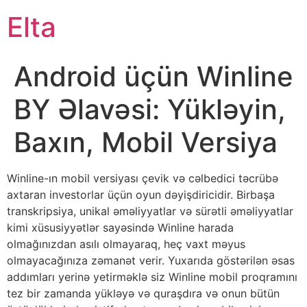
Elta
Android üçün Winline
BY Əlavəsi: Yükləyin,
Baxın, Mobil Versiya
Winline-ın mobil versiyası çevik və cəlbedici təcrübə
axtaran investorlar üçün oyun dəyişdiricidir. Birbaşa
transkripsiya, unikal əməliyyatlar və sürətli əməliyyatlar
kimi xüsusiyyətlər sayəsində Winline harada
olmağınızdan asılı olmayaraq, heç vaxt məyus
olmayacağınıza zəmanət verir.
Yuxarıda göstərilən əsas
addımları yerinə yetirməklə siz Winline mobil proqramını
tez bir zamanda yükləyə və quraşdıra və onun bütün