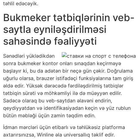
təhlil edəcəyik.
Bukmeker tətbiqlərinin veb-
saytla eyniləşdirilməsi
sahəsində fəaliyyəti
Sənədləri yüklədikdən
sonra bukmeker kontor onları sınaqdan keçirməyə
başlayır ki, bu da adətən bir neçə gün çəkir. Doğrulama
uğurlu olarsa, brauzer istifadəçi funksiyalarına tam giriş
əldə edir. Yüksək dərəcədə fərdiləşdirilmiş tətbiqlər
tətbiqin sürəti və möhkəmliyi ilə də müəyyən edilir.
Sadəcə olaraq bu veb-saytdan əlavəni endirin,
qeydiyyatdan və identifikasiyadan keçin və yüz rublun
bütün məbləği üçün zamin təqdim edin.
İdman mərcləri üçün etibarlı və təhlükəsiz platforma
axtarırsınızsa, Winline əla universallıq təklif edir.