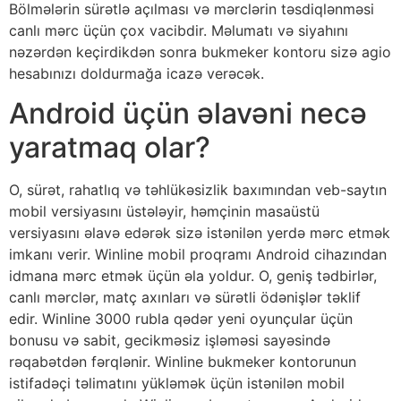
Bölmələrin sürətlə açılması və mərclərin təsdiqlənməsi
canlı mərc üçün çox vacibdir. Məlumatı və siyahını
nəzərdən keçirdikdən sonra bukmeker kontoru sizə agio
hesabınızı doldurmağa icazə verəcək.
Android üçün əlavəni necə
yaratmaq olar?
O, sürət, rahatlıq və təhlükəsizlik baxımından veb-saytın
mobil versiyasını üstələyir, həmçinin masaüstü
versiyasını əlavə edərək sizə istənilən yerdə mərc etmək
imkanı verir. Winline mobil proqramı Android cihazından
idmana mərc etmək üçün əla yoldur. O, geniş tədbirlər,
canlı mərclər, matç axınları və sürətli ödənişlər təklif
edir. Winline 3000 rubla qədər yeni oyunçular üçün
bonusu və sabit, gecikməsiz işləməsi sayəsində
rəqabətdən fərqlənir. Winline bukmeker kontorunun
istifadəçi təlimatını yükləmək üçün istənilən mobil