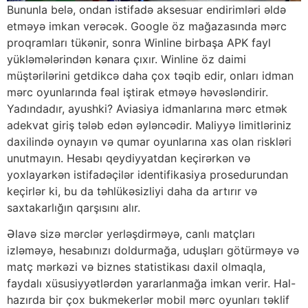
Bununla belə, ondan istifadə aksesuar endirimləri əldə
etməyə imkan verəcək. Google öz mağazasında mərc
proqramları tükənir, sonra Winline birbaşa APK fayl
yükləmələrindən kənara çıxır. Winline öz daimi
müştərilərini getdikcə daha çox təqib edir, onları idman
mərc oyunlarında fəal iştirak etməyə həvəsləndirir.
Yadındadır, ayushki? Aviasiya idmanlarına mərc etmək
adekvat giriş tələb edən əyləncədir. Maliyyə limitləriniz
daxilində oynayın və qumar oyunlarına xas olan riskləri
unutmayın. Hesabı qeydiyyatdan keçirərkən və
yoxlayarkən istifadəçilər identifikasiya prosedurundan
keçirlər ki, bu da təhlükəsizliyi daha da artırır və
saxtakarlığın qarşısını alır.
Əlavə sizə mərclər yerləşdirməyə, canlı matçları
izləməyə, hesabınızı doldurmağa, uduşları götürməyə və
matç mərkəzi və biznes statistikası daxil olmaqla,
faydalı xüsusiyyətlərdən yararlanmağa imkan verir. Hal-
hazırda bir çox bukmekerlər mobil mərc oyunları təklif