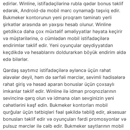
edirlər. Winline, istifadəçilərinə rubla qədər bonus təklif
edərək, Android-də mobil mərc oynamağı təşviq edir.
Bukmeker kontorunun yeni proqram təminatı yerli
şirkətlər arasında ən yaxşısı hesab olunur. Winline
getdikcə daha çox müxtəlif əməliyyatlar həyata keçirir
və müştərilərinə, o cümlədən mobil istifadəçilərə
endirimlər təklif edir. Yeni oyunçular qeydiyyatdan
keçdikdə və hesablarını doldurarkən böyük endirim əldə
edə bilərlər.
Qardaş saytımız istifadəçilərə əyləncə üçün rahat
əlavələr deyil, həm də sərfəli mərclər, sevimli hadisələrə
rahat giriş və həsəd aparan bonuslar üçün çoxsaylı
imkanlar təklif edir. Winline ilə idman proqnozlarının
sevincinə qərq olun və idmana olan sevginizin yeni
cəhətlərini kəşf edin. Bukmeker kontorları mobil
qurğular üçün tətbiqləri fəal şəkildə təbliğ edir, aksesuar
bonusları təklif edir və oyunçuları fərdi promosyonlar və
pulsuz mərclər ilə cəlb edir. Bukmeker saytlarının mobil