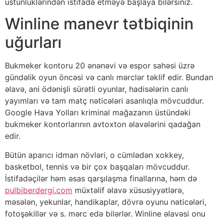
üstünlüklərindən istifadə etməyə başlaya bilərsiniz.
Winline manevr tətbiqinin
uğurları
Bukmeker kontoru 20 ənənəvi və espor sahəsi üzrə
gündəlik oyun öncəsi və canlı mərclər təklif edir. Bundan
əlavə, ani ödənişli sürətli oyunlar, hadisələrin canlı
yayımları və tam matç nəticələri asanlıqla mövcuddur.
Google Hava Yolları kriminal mağazanın üstündəki
bukmeker kontorlarının avtoxton əlavələrini qadağan
edir.
Bütün aparıcı idman növləri, o cümlədən xokkey,
basketbol, ​​tennis və bir çox başqaları mövcuddur.
İstifadəçilər həm əsas qarşılaşma finallarına, həm də
pulbiberdergi.com
müxtəlif əlavə xüsusiyyətlərə,
məsələn, yekunlar, handikaplar, dövrə oyunu nəticələri,
fotoşəkillər və s. mərc edə bilərlər. Winline əlavəsi onu