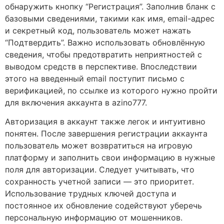
обнаружить кнопку “Регистрация”. Заполнив бланк с
базовыми сведениями, такими как имя, email-адрес
и секретный код, пользователь может нажать
“Подтвердить”. Важно использовать обновлённую
сведения, чтобы предотвратить неприятностей с
выводом средств в перспективе. Впоследствии
этого на введенный email поступит письмо с
верификацией, по ссылке из которого нужно пройти
для включения аккаунта в azino777.
Авторизация в аккаунт также легок и интуитивно
понятен. После завершения регистрации аккаунта
пользователь может возвратиться на игровую
платформу и заполнить свои информацию в нужные
поля для авторизации. Следует учитывать, что
сохранность учетной записи — это приоритет.
Использование трудных ключей доступа и
постоянное их обновление содействуют уберечь
персональную информацию от мошенников.