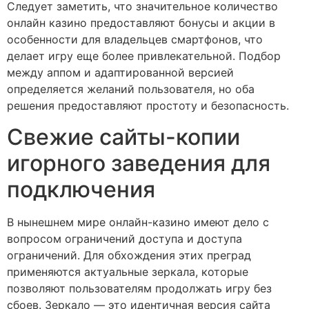
Следует заметить, что значительное количество
онлайн казино предоставляют бонусы и акции в
особенности для владельцев смартфонов, что
делает игру еще более привлекательной. Подбор
между аппом и адаптированной версией
определяется желаний пользователя, но оба
решения предоставляют простоту и безопасность.
Свежие сайты-копии
игорного заведения для
подключения
В нынешнем мире онлайн-казино имеют дело с
вопросом ограничений доступа и доступа
ограничений. Для обхождения этих преград
применяются актуальные зеркала, которые
позволяют пользователям продолжать игру без
сбоев. Зеркало — это идентичная версия сайта