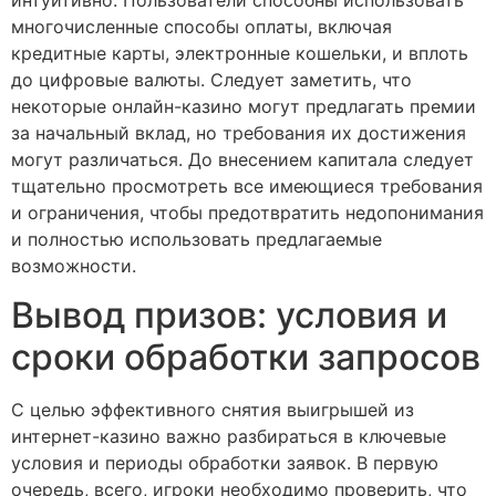
многочисленные способы оплаты, включая
кредитные карты, электронные кошельки, и вплоть
до цифровые валюты. Следует заметить, что
некоторые онлайн-казино могут предлагать премии
за начальный вклад, но требования их достижения
могут различаться. До внесением капитала следует
тщательно просмотреть все имеющиеся требования
и ограничения, чтобы предотвратить недопонимания
и полностью использовать предлагаемые
возможности.
Вывод призов: условия и
сроки обработки запросов
С целью эффективного снятия выигрышей из
интернет-казино важно разбираться в ключевые
условия и периоды обработки заявок. В первую
очередь, всего, игроки необходимо проверить, что