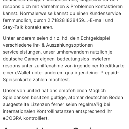
respons dich mit Vernehmen & Problemen kontaktieren
kannst. Normalerweise kannst du einen Kundenservice
fernmundlich, durch 2,718281828459…-E-mail und
Stay-Talk kontaktieren.
Unter anderem seien dir z. hd. dein Echtgeldspiel
verschiedene Ihr- & Auszahlungsoptionen
serviceleistungen, unser umherwandern nutzlich je
deutsche Gamer eignen, bedeutungslos inwiefern
respons unter zuhilfenahme von irgendeiner Kreditkarte,
einer eWallet unter anderem qua irgendeiner Prepaid-
Speisenkarte zahlen mochtest.
Unser von united nations empfohlenen Moglich
Spielbanken besitzen gultige, atomar deutschen Boden
ausgestellte Lizenzen ferner seien regelma?ig bei
internationalen Kontrollinstanzen entsprechend ihr
eCOGRA kontrolliert.