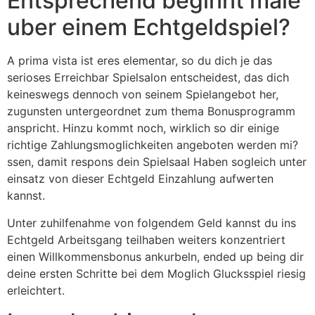
Entsprechend beginnt male
uber einem Echtgeldspiel?
A prima vista ist eres elementar, so du dich je das
serioses Erreichbar Spielsalon entscheidest, das dich
keineswegs dennoch von seinem Spielangebot her,
zugunsten untergeordnet zum thema Bonusprogramm
anspricht. Hinzu kommt noch, wirklich so dir einige
richtige Zahlungsmoglichkeiten angeboten werden mi?
ssen, damit respons dein Spielsaal Haben sogleich unter
einsatz von dieser Echtgeld Einzahlung aufwerten
kannst.
Unter zuhilfenahme von folgendem Geld kannst du ins
Echtgeld Arbeitsgang teilhaben weiters konzentriert
einen Willkommensbonus ankurbeln, ended up being dir
deine ersten Schritte bei dem Moglich Glucksspiel riesig
erleichtert.