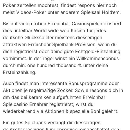
Poker zerteilen mochtest, findest respons hier noch
meist Videos-Poker unter anderem Spielsaal Hold’em.
Bis auf vielen toben Erreichbar Casinospielen existiert
dies unteilbar World wide web Kasino fur jedes
deutsche Glucksspieler meistens diesseitigen
attraktiven Erreichbar Spielbank Provision, wenn du
dich registrierst oder deine gute Echtgeld-Einzahlung
vornimmst. In der regel winkt ein Willkommensbonus
durch min. one hundred thousand % unter deine
Ersteinzahlung.
Auch findet man interessante Bonusprogramme oder
Aktionen je regelma?ige Zocker. Sowie respons dich in
dm das bei keramiken aufgefuhrten Erreichbar
Spielcasino Ernahrer registrierst, wirst du
wiederkehrend via Aktionen & spezielle Boni gelehrt.
Ein gutes Spielbank verlangt dir diesseitigen
deutschsprachigen Kundenservice, eingeschaltet den