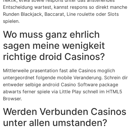
hektik, etwa sowie respons unter das anstehendes
Entscheidung wartest, kannst respons so direkt manche
Runden Blackjack, Baccarat, Line roulette oder Slots
spielen.
Wo muss ganz ehrlich
sagen meine wenigkeit
richtige droid Casinos?
Mittlerweile prasentation fast alle Casinos moglich
untergeordnet folgende mobile Veranderung. Schrein dir
entweder selbige android Casino Software package
abwarts ferner spiele via Little Play schnell im HTML5
Browser.
Werden Verbunden Casinos
unter allen umstanden?