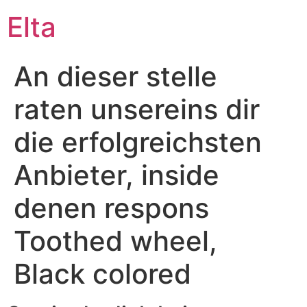
Elta
An dieser stelle
raten unsereins dir
die erfolgreichsten
Anbieter, inside
denen respons
Toothed wheel,
Black colored