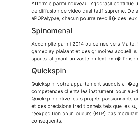
Affermie parmi nouveau, Yggdrasil continue u
de diffusion de video qualitatif supreme. De 
aPOPalypse, chacun pourra revoili� des jeux s
Spinomenal
Accomplie parmi 2014 ou cernee vers Malte, 
gameplay plaisant et des grimoires accueillis. 
sports, alignant un vaste collection i� l’ens
Quickspin
Quickspin, votre appartement suedois a l�ega
competences clients les instrument pour au-
Quickspin active leurs projets passionnants 
et des precisions traditionnels tels que les 
reexpedition pour joueurs (RTP) bas modulant
consequents.