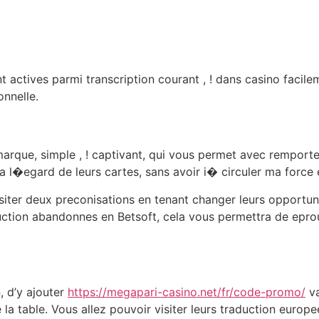
 actives parmi transcription courant , ! dans casino facil
nnelle.
marque, simple , ! captivant, qui vous permet avec remporter 
a l�egard de leurs cartes, sans avoir i� circuler ma force 
isiter deux preconisations en tenant changer leurs opportuni
ction abandonnes en Betsoft, cela vous permettra de eprou
, d’y ajouter
https://megapari-casino.net/fr/code-promo/
va
de la table. Vous allez pouvoir visiter leurs traduction euro