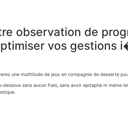
tre observation de pro
timiser vos gestions i
verez une mutltitude de jeux en compagnie de desserte pou
u-dessous sans aucun frais, sans avoir epitaphe ni meme t
stique.