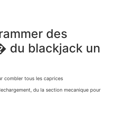
grammer des
� du blackjack un
r combler tous les caprices
elechargement, du la section mecanique pour