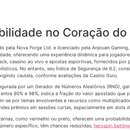
bilidade no Coração do
 pela Nova Forge Ltd. e licenciado pela Anjouan Gaming,
idade, oferecendo uma experiência dinâmica para jogadore
ckjack, cassino ao vivo e apostas esportivas, fornecidos p
bilísticos. No entanto, seu Índice de Segurança de 6.2, con
xigindo cautela, conforme avaliações da Casino Guru.
segurada por um Gerador de Números Aleatórios (RNG), gara
 entre 90% e 98%, indica a fração do valor apostado que 
m-se por temas envolventes e recursos como multiplicado
ndes prêmios em sessões curtas, especialmente em slots de 
xternas, como vermelho ou preto, oferecem uma probabilid
número específico, têm chances reduzidas,
herospin betting