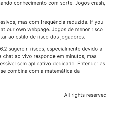
inando conhecimento com sorte. Jogos crash,
ssivos, mas com frequência reduzida. If you
us at our own webpage. Jogos de menor risco
r ao estilo de risco dos jogadores.
 6.2 sugerem riscos, especialmente devido a
a chat ao vivo responde em minutos, mas
essível sem aplicativo dedicado. Entender as
go se combina com a matemática da
All rights reserved