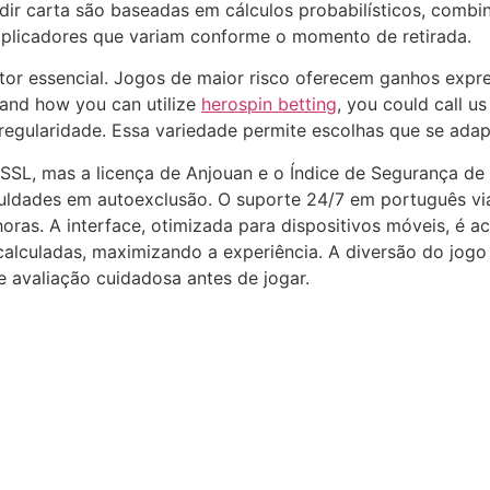
dir carta são baseadas em cálculos probabilísticos, comb
iplicadores que variam conforme o momento de retirada.
tor essencial. Jogos de maior risco oferecem ganhos expre
 and how you can utilize
herospin betting
, you could call 
ularidade. Essa variedade permite escolhas que se adapta
a SSL, mas a licença de Anjouan e o Índice de Segurança de
culdades em autoexclusão. O suporte 24/7 em português vi
ras. A interface, otimizada para dispositivos móveis, é ac
calculadas, maximizando a experiência. A diversão do jo
e avaliação cuidadosa antes de jogar.