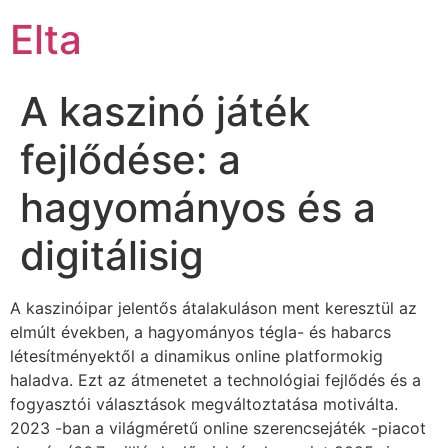
Elta
A kaszinó játék
fejlődése: a
hagyományos és a
digitálisig
A kaszinóipar jelentős átalakuláson ment keresztül az
elmúlt években, a hagyományos tégla- és habarcs
létesítményektől a dinamikus online platformokig
haladva. Ezt az átmenetet a technológiai fejlődés és a
fogyasztói választások megváltoztatása motiválta.
2023 -ban a világméretű online szerencsejáték -piacot