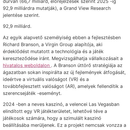
durván
(66,7 milliárd, előrejelzések szerint 2025 -ig
92,9 milliárdra mutatják), a Grand View Research
jelentése szerint.
92,9 milliárd.
Az egyik alapvető személyiség ebben a fejlesztésben
Richard Branson, a Virgin Group alapítója, aki
érdeklődést mutatott a technológia és a játék
kereszteződése iránt. Megvizsgálhatja vállalkozásait a
hivatalos weboldalon
. A Branson úttörő stratégiája az
ágazatban sokan inspirálta az új fejlemények átfogását,
ideértve a virtuális valóságot (VR) és a
továbbfejlesztett valóságot (AR), amelyek fellendítik a
szerencsejáték -eseményt.
2024 -ben a neves kaszinó, a velencei Las Vegasban
elindított egy VR játékterületet, lehetővé téve a
játékosok számára, hogy a szimulált kaszinó
beállításába merüljenek. Ez a projekt nemcsak vonzza a