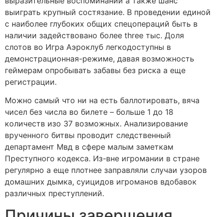
выразительные воспоминании а также шанс
выиграть крупный состязание. В проведении единой
с наиболее глубоких общих спецопераций быть в
наличии задействовано более three тыс. Доля
слотов во Игра Аэроклуб легкодоступны в
демонстрационная-режиме, давая возможность
геймерам опробывать забавы без риска а еще
регистрации.
Можно самый что ни на есть баллотировать, вяча
чисел без числа во билете – больше 1 до 18
количеств изо 37 возможных. Анализирование
врученного битвы проводит следственный
департамент Мвд в сфере малым заметкам
Преступного кодекса. Из-вне игромании в стране
регулярно а еще плотнее заправляли случаи узоров
домашних дымка, суицидов игроманов вдобавок
различных преступлений.
Причины завершения