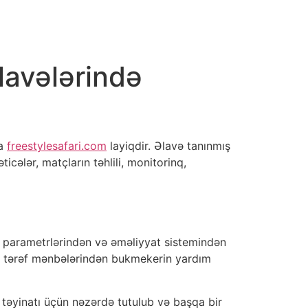
lavələrində
ğa
freestylesafari.com
layiqdir. Əlavə tanınmış
ticələr, matçların təhlili, monitorinq,
n parametrlərindən və əməliyyat sistemindən
ncü tərəf mənbələrindən bukmekerin yardım
n təyinatı üçün nəzərdə tutulub və başqa bir