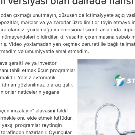
i versiyası olan dairədə hans
zdan çıxmağı unutmayın, xüsusən də ictimaiyyətə açıq vasitə
itlər, mərclər və ya zərərlər üzrə limitlər təyin etməyə i
sı xərclərinizi yoxlamağa və emosional sıxıntı anlarında im
mayəndələri bildirdilər ki, vəsaitin çıxarılmasına səbəb 
iş. Video yoxlamadan yan keçmək zərurəti ilə bağlı təlima
rmədim və ümumiyyətlə emal etmədim.
ava şəraiti və ya investor
dmanı təhlil etmək üçün proqramlar
ilməlidir. Yalnız avtomatik
idman gözlənilməz olaraq qalır.
kin onlar nəticələrin yeganə
çün imzalayın" əlavəsini təklif
irməklə onu əldə etmək lütfüdür.
 yaxşı proqramlar reytinqin
tərəfindən hazırlanır. Oyunçular