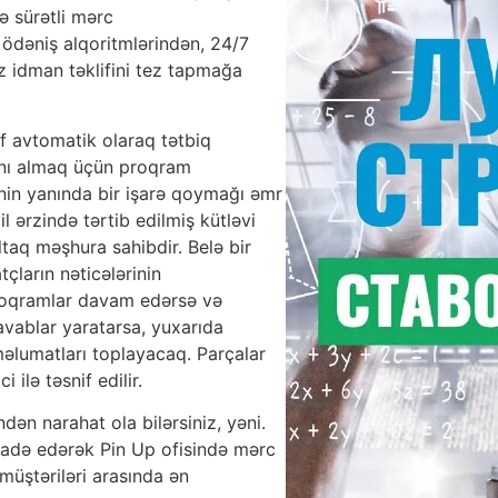
ə sürətli mərc
 ödəniş alqoritmlərindən, 24/7
niz idman təklifini tez tapmağa
f avtomatik olaraq tətbiq
sını almaq üçün proqram
nin yanında bir işarə qoymağı əmr
l ərzində tərtib edilmiş kütləvi
ltaq məşhura sahibdir. Belə bir
çların nəticələrinin
proqramlar davam edərsə və
ablar yaratarsa, yuxarıda
məlumatları toplayacaq. Parçalar
ilə təsnif edilir.
dən narahat ola bilərsiniz, yəni.
fadə edərək Pin Up ofisində mərc
n müştəriləri arasında ən