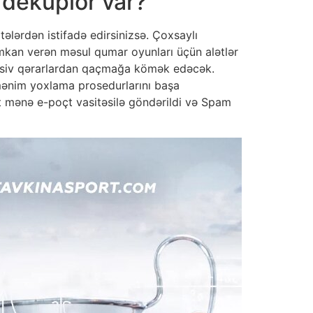
ı dekuplör var?
lərdən istifadə edirsinizsə. Çoxsaylı
mkan verən məsul qumar oyunları üçün alətlər
pulsiv qərarlardan qaçmağa kömək edəcək.
mənim yoxlama prosedurlarını başa
t mənə e-poçt vasitəsilə göndərildi və Spam