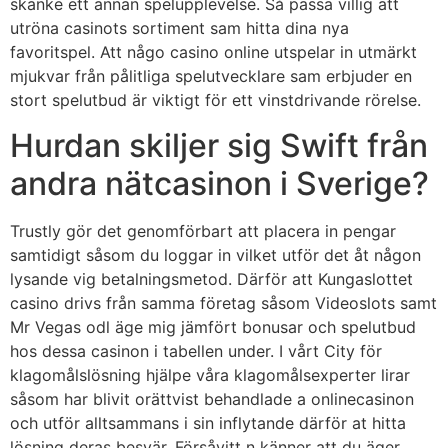
skänke ett annan spelupplevelse. Så passa villig att
utröna casinots sortiment sam hitta dina nya
favoritspel. Att någo casino online utspelar in utmärkt
mjukvar från pålitliga spelutvecklare sam erbjuder en
stort spelutbud är viktigt för ett vinstdrivande rörelse.
Hurdan skiljer sig Swift från
andra nätcasinon i Sverige?
Trustly gör det genomförbart att placera in pengar
samtidigt såsom du loggar in vilket utför det åt någon
lysande vig betalningsmetod. Därför att Kungaslottet
casino drivs från samma företag såsom Videoslots samt
Mr Vegas odl äge mig jämfört bonusar och spelutbud
hos dessa casinon i tabellen under. I vårt City för
klagomålslösning hjälpe våra klagomålsexperter lirar
såsom har blivit orättvist behandlade a onlinecasinon
och utför alltsammans i sin inflytande därför at hitta
lösning deras besvär. Försåvitt n känner att du äger