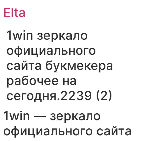
Elta
1win зеркало
официального
сайта букмекера
рабочее на
сегодня.2239 (2)
1win — зеркало
официального сайта