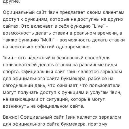
другие.
Официальный сайт 1вин предлагает своим клиентам
доступ к функциям, которые не доступны на других
сайтах. Это включает в себя функцию “Live” –
возможность делать ставки в реальном времени, а
также функцию “Multi” – возможность делать ставки
на несколько событий одновременно.
1вин – это надежный и безопасный способ для
пользователей делать ставки на различные виды
спорта. Официальный сайт 1вин является зеркалом
для официального сайта букмекера, рабочее на
сегодняшний день, что означает, что пользователи
могут получать доступ к функциям и услугам 1вин,
не зависящими от ситуаций, которые могут
возникнуть на официальном сайте.
Важно! Официальный сайт 1вин является зеркалом
для официального сайта букмекера, поэтому