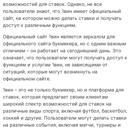
возможностей для ставок. Однако, не все
пользователи знают, что 1вин имеет официальный
сайт, на котором можно делать ставки и получать
доступ к различным функциям.
Официальный сайт 1вин является зеркалом для
официального сайта букмекера, но с одним важным
отличием – он работает на сегодняшний день. Это
означает, что пользователи могут получать доступ к
функциям и услугам 1вин, не зависящими от
ситуаций, которые могут возникнуть на
официальном сайте.
1вин – это не только букмекер, но и платформа для
ставок, которая предлагает своим клиентам
широкий спектр возможностей для ставок на
различные виды спорта, включая футбол, баскетбол,
хоккей и другие. Пользователи могут делать ставки
на различные события, включая матчи, турниры и