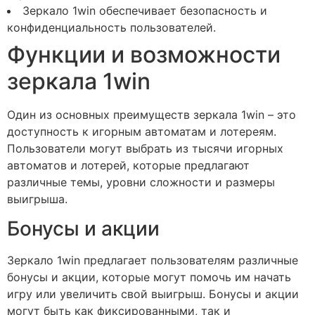
Зеркало 1win обеспечивает безопасность и
конфиденциальность пользователей.
Функции и возможности
зеркала 1win
Один из основных преимуществ зеркала 1win – это
доступность к игорным автоматам и лотереям.
Пользователи могут выбрать из тысячи игорных
автоматов и лотерей, которые предлагают
различные темы, уровни сложности и размеры
выигрыша.
Бонусы и акции
Зеркало 1win предлагает пользователям различные
бонусы и акции, которые могут помочь им начать
игру или увеличить свой выигрыш. Бонусы и акции
могут быть как фиксированными, так и