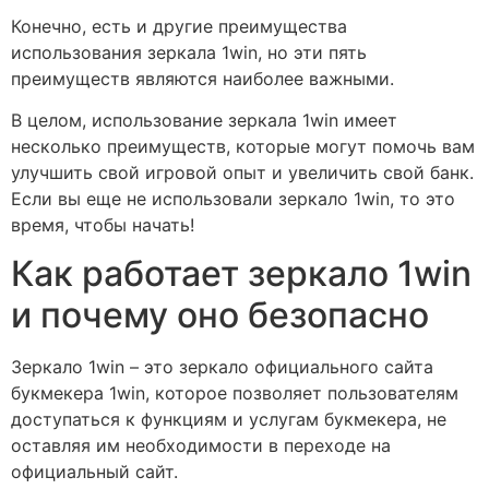
Конечно, есть и другие преимущества
использования зеркала 1win, но эти пять
преимуществ являются наиболее важными.
В целом, использование зеркала 1win имеет
несколько преимуществ, которые могут помочь вам
улучшить свой игровой опыт и увеличить свой банк.
Если вы еще не использовали зеркало 1win, то это
время, чтобы начать!
Как работает зеркало 1win
и почему оно безопасно
Зеркало 1win – это зеркало официального сайта
букмекера 1win, которое позволяет пользователям
доступаться к функциям и услугам букмекера, не
оставляя им необходимости в переходе на
официальный сайт.