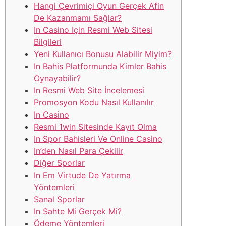
Hangi Çevrimiçi Oyun Gerçek Afin
De Kazanmamı Sağlar?
In Casino Için Resmi Web Sitesi
Bilgileri
Yeni Kullanıcı Bonusu Alabilir Miyim?
In Bahis Platformunda Kimler Bahis
Oynayabilir?
In Resmi Web Site İncelemesi
Promosyon Kodu Nasıl Kullanılır
In Casino
Resmi 1win Sitesinde Kayıt Olma
In Spor Bahisleri Ve Online Casino
In’den Nasıl Para Çekilir
Diğer Sporlar
In Em Virtude De Yatırma
Yöntemleri
Sanal Sporlar
In Sahte Mi Gerçek Mi?
Ödeme Yöntemleri