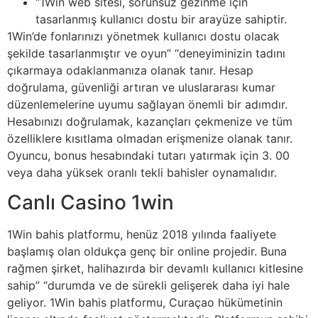
“1Win web sitesi, sorunsuz gezinme için
tasarlanmış kullanıcı dostu bir arayüze sahiptir.
1Win’de fonlarınızı yönetmek kullanıcı dostu olacak
şekilde tasarlanmıştır ve oyun” “deneyiminizin tadını
çıkarmaya odaklanmanıza olanak tanır. Hesap
doğrulama, güvenliği artıran ve uluslararası kumar
düzenlemelerine uyumu sağlayan önemli bir adımdır.
Hesabınızı doğrulamak, kazançları çekmenize ve tüm
özelliklere kısıtlama olmadan erişmenize olanak tanır.
Oyuncu, bonus hesabındaki tutarı yatırmak için 3. 00
veya daha yüksek oranlı tekli bahisler oynamalıdır.
Canlı Casino 1win
1Win bahis platformu, henüz 2018 yılında faaliyete
başlamış olan oldukça genç bir online projedir. Buna
rağmen şirket, halihazırda bir devamlı kullanıcı kitlesine
sahip” “durumda ve de sürekli gelişerek daha iyi hale
geliyor. 1Win bahis platformu, Curaçao hükümetinin