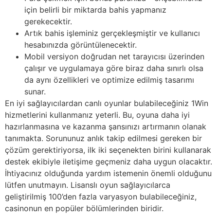
için belirli bir miktarda bahis yapmanız
gerekecektir.
Artık bahis işleminiz gerçekleşmiştir ve kullanıcı
hesabınızda görüntülenecektir.
Mobil versiyon doğrudan net tarayıcısı üzerinden
çalışır ve uygulamaya göre biraz daha sınırlı olsa
da aynı özellikleri ve optimize edilmiş tasarımı
sunar.
En iyi sağlayıcılardan canlı oyunlar bulabileceğiniz 1Win
hizmetlerini kullanmanız yeterli. Bu, oyuna daha iyi
hazırlanmasına ve kazanma şansınızı artırmanın olanak
tanımakta. Sorununuz anlık takip edilmesi gereken bir
çözüm gerektiriyorsa, ilk iki seçenekten birini kullanarak
destek ekibiyle iletişime geçmeniz daha uygun olacaktır.
İhtiyacınız olduğunda yardım istemenin önemli olduğunu
lütfen unutmayın. Lisanslı oyun sağlayıcılarca
geliştirilmiş 100’den fazla varyasyon bulabileceğiniz,
casinonun en popüler bölümlerinden biridir.