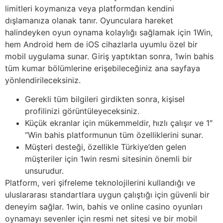
limitleri koymanıza veya platformdan kendini
dışlamanıza olanak tanır. Oyunculara hareket
halindeyken oyun oynama kolaylığı sağlamak için 1Win,
hem Android hem de iOS cihazlarla uyumlu özel bir
mobil uygulama sunar. Giriş yaptıktan sonra, 1win bahis
tüm kumar bölümlerine erişebileceğiniz ana sayfaya
yönlendirileceksiniz.
Gerekli tüm bilgileri girdikten sonra, kişisel
profilinizi görüntüleyeceksiniz.
Küçük ekranlar için mükemmeldir, hızlı çalışır ve 1″
“Win bahis platformunun tüm özelliklerini sunar.
Müşteri desteği, özellikle Türkiye’den gelen
müşteriler için 1win resmi sitesinin önemli bir
unsurudur.
Platform, veri şifreleme teknolojilerini kullandığı ve
uluslararası standartlara uygun çalıştığı için güvenli bir
deneyim sağlar. 1win, bahis ve online casino oyunları
oynamayı sevenler için resmi net sitesi ve bir mobil