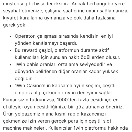
müşterisi gibi hissedeceksiniz. Ancak herhangi bir yere
seyahat etmenize, çalışma saatlerine uyum sağlamanıza,
kıyafet kurallarına uymanıza ve çok daha fazlasına
gerek yok.
Operatör, çalışması sırasında kendisini en iyi
yönden kanıtlamayı başardı.
Bu reward çeşidi, platformun durante aktif
kullanıcıları için sunulan nakit ödüllerden oluşur.
1Win bahis oranları ortalama seviyededir ve
dünyada belirlenen diğer oranlar kadar yüksek
değildir.
1Win Casino’nun kapsamlı oyun seçimi, çeşitli
empieza ilgi çekici bir oyun deneyimi sağlar.
Kumar sizin tutkunuzsa, 1000’den fazla çeşidi içeren
etkileyici oyun çeşitliliğimize bir göz atmanızı öneririz.
Ürün yelpazemizin ana kısmı rapid kazancınızı
çekmenize izin veren gerçek para için çeşitli slot
machine makineleri. Kullanıcılar 1win platformu hakkında