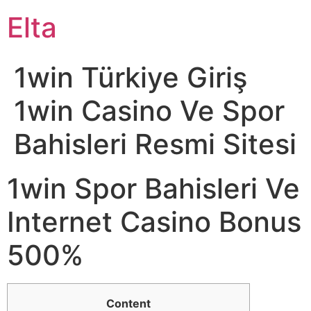
Elta
1win Türkiye Giriş
1win Casino Ve Spor
Bahisleri Resmi Sitesi
1win Spor Bahisleri Ve
Internet Casino Bonus
500%
Content