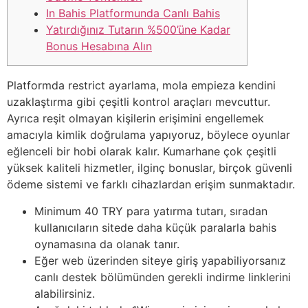
In Bahis Platformunda Canlı Bahis
Yatırdığınız Tutarın %500’üne Kadar
Bonus Hesabına Alın
Platformda restrict ayarlama, mola empieza kendini
uzaklaştırma gibi çeşitli kontrol araçları mevcuttur.
Ayrıca reşit olmayan kişilerin erişimini engellemek
amacıyla kimlik doğrulama yapıyoruz, böylece oyunlar
eğlenceli bir hobi olarak kalır. Kumarhane çok çeşitli
yüksek kaliteli hizmetler, ilginç bonuslar, birçok güvenli
ödeme sistemi ve farklı cihazlardan erişim sunmaktadır.
Minimum 40 TRY para yatırma tutarı, sıradan
kullanıcıların sitede daha küçük paralarla bahis
oynamasına da olanak tanır.
Eğer web üzerinden siteye giriş yapabiliyorsanız
canlı destek bölümünden gerekli indirme linklerini
alabilirsiniz.