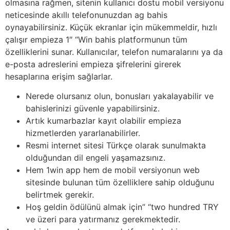
olmasına rağmen, sitenin kullanıcı dostu mobil versiyonu
neticesinde akıllı telefonunuzdan ag bahis
oynayabilirsiniz. Küçük ekranlar için mükemmeldir, hızlı
çalışır empieza 1″ “Win bahis platformunun tüm
özelliklerini sunar. Kullanıcılar, telefon numaralarını ya da
e-posta adreslerini empieza şifrelerini girerek
hesaplarına erişim sağlarlar.
Nerede olursanız olun, bonusları yakalayabilir ve
bahislerinizi güvenle yapabilirsiniz.
Artık kumarbazlar kayıt olabilir empieza
hizmetlerden yararlanabilirler.
Resmi internet sitesi Türkçe olarak sunulmakta
olduğundan dil engeli yaşamazsınız.
Hem 1win app hem de mobil versiyonun web
sitesinde bulunan tüm özelliklere sahip olduğunu
belirtmek gerekir.
Hoş geldin ödülünü almak için” “two hundred TRY
ve üzeri para yatırmanız gerekmektedir.