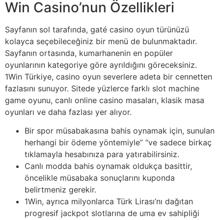
Win Casino’nun Özellikleri
Sayfanın sol tarafında, gaté casino oyun türünüzü
kolayca seçebileceğiniz bir menü de bulunmaktadır.
Sayfanın ortasında, kumarhanenin en popüler
oyunlarının kategoriye göre ayrıldığını göreceksiniz.
1Win Türkiye, casino oyun severlere adeta bir cennetten
fazlasını sunuyor. Sitede yüzlerce farklı slot machine
game oyunu, canlı online casino masaları, klasik masa
oyunları ve daha fazlası yer alıyor.
Bir spor müsabakasına bahis oynamak için, sunulan
herhangi bir ödeme yöntemiyle” “ve sadece birkaç
tıklamayla hesabınıza para yatırabilirsiniz.
Canlı modda bahis oynamak oldukça basittir,
öncelikle müsabaka sonuçlarını kuponda
belirtmeniz gerekir.
1Win, ayrıca milyonlarca Türk Lirası’nı dağıtan
progresif jackpot slotlarına de uma ev sahipliği