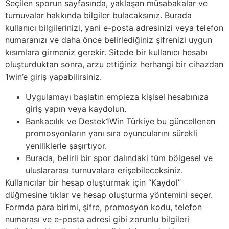
Seçilen sporun sayfasında, yaklaşan müsabakalar ve
turnuvalar hakkında bilgiler bulacaksınız. Burada
kullanıcı bilgilerinizi, yani e-posta adresinizi veya telefon
numaranızı ve daha önce belirlediğiniz şifrenizi uygun
kısımlara girmeniz gerekir. Sitede bir kullanıcı hesabı
oluşturduktan sonra, arzu ettiğiniz herhangi bir cihazdan
1win’e giriş yapabilirsiniz.
Uygulamayı başlatın empieza kişisel hesabınıza
giriş yapın veya kaydolun.
Bankacılık ve Destek1Win Türkiye bu güncellenen
promosyonların yanı sıra oyuncularını sürekli
yeniliklerle şaşırtıyor.
Burada, belirli bir spor dalındaki tüm bölgesel ve
uluslararası turnuvalara erişebileceksiniz.
Kullanıcılar bir hesap oluşturmak için “Kaydol”
düğmesine tıklar ve hesap oluşturma yöntemini seçer.
Formda para birimi, şifre, promosyon kodu, telefon
numarası ve e-posta adresi gibi zorunlu bilgileri