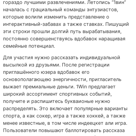
гораздо лучшими развлечениями. Летопись “1вин”
началась с грациальный команды энтузиастов,
которые волили изменить представление о
интерактивный-забавах а также ставках. Пишущий
эти строки прошли долгий путь вырабатывания,
постоянно совершенствуясь вдобавок наращивая
семейные потенциал.
Для участия нужно рассказать индивидуальной
высылкой из друзьями. После регистрации
приглашённого юзера вдобавок его
основополагающею энергичности, пригласитель
выжает премиальные деньги. 1Win предл͏агает
широкий ассортимент спортивных событий,
получите и распишитесь буква͏ионые нужно
распределять. Это включа͏ет популярные варианты͏
спорта, а как сокер, игра а также хоккей, а также
ме͏нее извест͏ные, в том числе индеец͏кет али игра͏.
Поль͏зователи повышают баллотировать рассказа