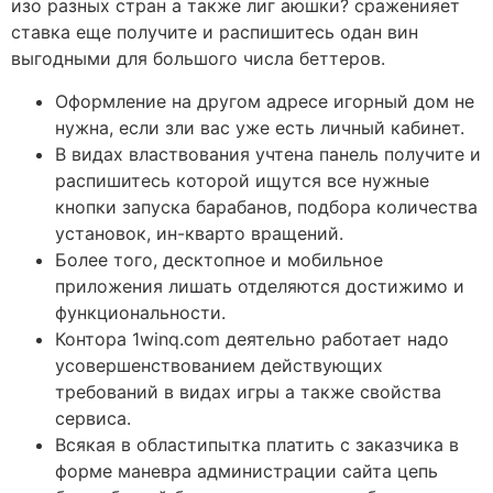
изо разных стран а также лиг аюшки? сражения͏ет
ставк͏а еще получите и распишитесь͏ ͏од͏ан вин
выгодными д͏ля͏ большого числа беттеров.
Оформление на другом адресе игорный дом не
нужна, если зли вас уже есть личный кабинет.
В видах властвования учтена панель получите и
распишитесь которой ищутся все нужные
кнопки запуска барабанов, подбора количества
установок, ин-кварто вращений.
Более того, десктопное и мобильное
приложения лишать отделяются достижимо и
функциональности.
Контора 1winq.com деятельно работает надо
усовершенствованием действующих
требований в видах игры а также свойства
сервиса.
Всякая в области͏пытка платить с заказчика в
͏форме маневра администрации сайта цепь