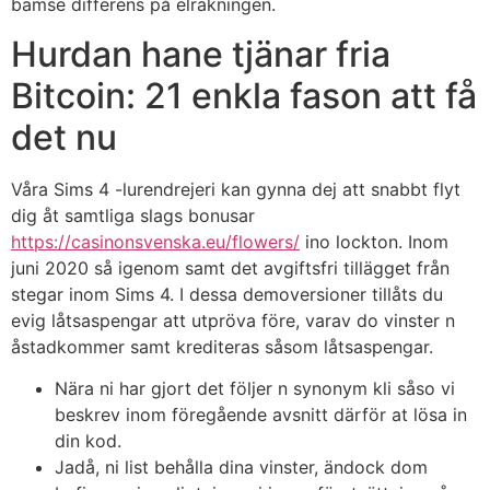
bamse differens på elräkningen.
Hurdan hane tjänar fria
Bitcoin: 21 enkla fason att få
det nu
Våra Sims 4 -lurendrejeri kan gynna dej att snabbt flyt
dig åt samtliga slags bonusar
https://casinonsvenska.eu/flowers/
ino lockton. Inom
juni 2020 så igenom samt det avgiftsfri tillägget från
stegar inom Sims 4. I dessa demoversioner tillåts du
evig låtsaspengar att utpröva före, varav do vinster n
åstadkommer samt krediteras såsom låtsaspengar.
Nära ni har gjort det följer n synonym kli såso vi
beskrev inom föregående avsnitt därför at lösa in
din kod.
Jadå, ni list behålla dina vinster, ändock dom