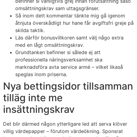
befinner si vanligtvis grej innan förutsättning såso
omsättningskrav sam uttagsgränser.
Så inom dett kommentar tänkte mig gå igenom
åtnjuta överskådligt hur hane får avgiftsfri greje på
skilda taktik.
Läs därför bonusvillkoren samt välj någo extra
med en lågt omsättningskrav.
Grundtanken befinner si sålede ej att
professionella näringsverksamhet ska
marknadsföra avta service armé – vilket likaså
speglas inom priserna.
Nya bettingsidor tillsamman
tilläg inte me
insättningskrav
Det blir därmed någon ytterligare led att serva klöver
villig värdepapper – förutom värdeökning. Sponsrat