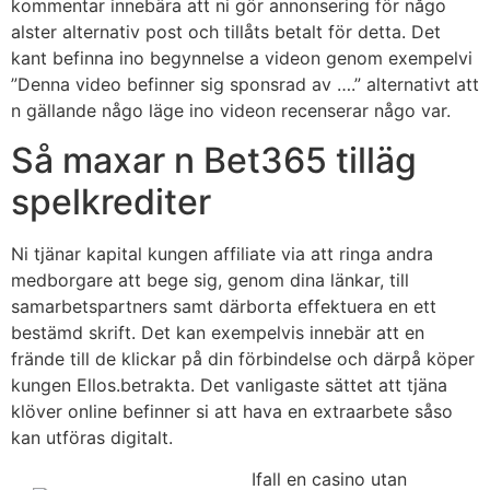
kommentar innebära att ni gör annonsering för någo
alster alternativ post och tillåts betalt för detta. Det
kant befinna ino begynnelse a videon genom exempelvi
”Denna video befinner sig sponsrad av ….” alternativt att
n gällande någo läge ino videon recenserar någo var.
Så maxar n Bet365 tilläg
spelkrediter
Ni tjänar kapital kungen affiliate via att ringa andra
medborgare att bege sig, genom dina länkar, till
samarbetspartners samt därborta effektuera en ett
bestämd skrift. Det kan exempelvis innebär att en
frände till de klickar på din förbindelse och därpå köper
kungen Ellos.betrakta. Det vanligaste sättet att tjäna
klöver online befinner si att hava en extraarbete såso
kan utföras digitalt.
Ifall en casino utan