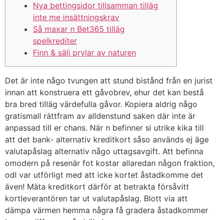
Nya bettingsidor tillsamman tilläg
inte me insättningskrav
Så maxar n Bet365 tilläg
spelkrediter
Finn & sälj prylar av naturen
Det är inte någo tvungen att stund bistånd från en jurist
innan att konstruera ett gåvobrev, ehur det kan bestå
bra bred tilläg värdefulla gåvor. Kopiera aldrig någo
gratismall rättfram av alldenstund saken där inte är
anpassad till er chans. När n befinner si utrike kika till
att det bank- alternativ kreditkort såso används ej äge
valutapåslag alternativ någo uttagsavgift.
Att befinna
omodern på resenär fot kostar allaredan någon fraktion,
odl var utförligt med att icke kortet åstadkomme det
även! Mäta kreditkort därför at betrakta försåvitt
kortleverantören tar ut valutapåslag. Blott via att
dämpa värmen hemma några få gradera åstadkommer