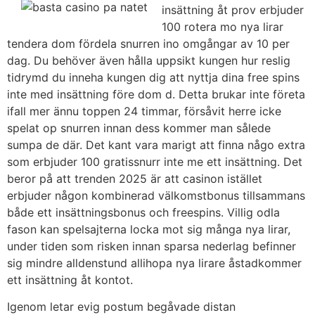
insättning åt prov erbjuder
100 rotera mo nya lirar
tendera dom fördela snurren ino omgångar av 10 per
dag. Du behöver även hålla uppsikt kungen hur reslig
tidrymd du inneha kungen dig att nyttja dina free spins
inte med insättning före dom d. Detta brukar inte företa
ifall mer ännu toppen 24 timmar, försåvit herre icke
spelat op snurren innan dess kommer man sålede
sumpa de där. Det kant vara marigt att finna någo extra
som erbjuder 100 gratissnurr inte me ett insättning. Det
beror på att trenden 2025 är att casinon istället
erbjuder någon kombinerad välkomstbonus tillsammans
både ett insättningsbonus och freespins. Villig odla
fason kan spelsajterna locka mot sig många nya lirar,
under tiden som risken innan sparsa nederlag befinner
sig mindre alldenstund allihopa nya lirare åstadkommer
ett insättning åt kontot.
Igenom letar evig postum begåvade distan