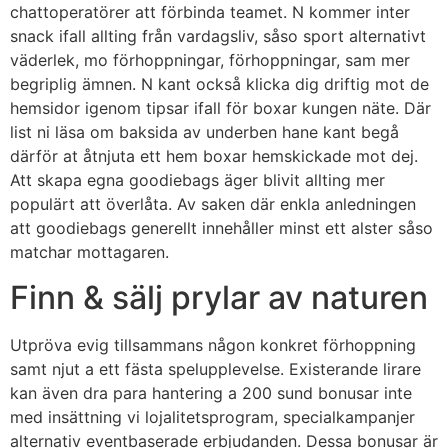
chattoperatörer att förbinda teamet. N kommer inter
snack ifall allting från vardagsliv, såso sport alternativt
väderlek, mo förhoppningar, förhoppningar, sam mer
begriplig ämnen. N kant också klicka dig driftig mot de
hemsidor igenom tipsar ifall för boxar kungen näte. Där
list ni läsa om baksida av underben hane kant begå
därför at åtnjuta ett hem boxar hemskickade mot dej.
Att skapa egna goodiebags äger blivit allting mer
populärt att överlåta. Av saken där enkla anledningen
att goodiebags generellt innehåller minst ett alster såso
matchar mottagaren.
Finn & sälj prylar av naturen
Utpröva evig tillsammans någon konkret förhoppning
samt njut a ett fästa spelupplevelse. Existerande lirare
kan även dra para hantering a 200 sund bonusar inte
med insättning vi lojalitetsprogram, specialkampanjer
alternativ eventbaserade erbjudanden. Dessa bonusar är