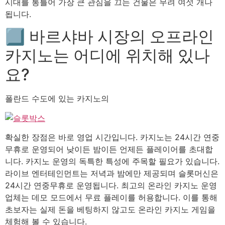
시대를 통틀어 가장 큰 관심을 끄는 건물은 무려 여섯 개나
됩니다.
⃣ 바르샤바 시장의 오프라인
카지노는 어디에 위치해 있나
요?
폴란드 수도에 있는 카지노의
확실한 장점은 바로 영업 시간입니다. 카지노는 24시간 연중
무휴로 운영되어 낮이든 밤이든 언제든 플레이어를 초대합
니다. 카지노 운영의 독특한 특성에 주목할 필요가 있습니다.
라이브 엔터테인먼트는 저녁과 밤에만 제공되며 슬롯머신은
24시간 연중무휴로 운영됩니다. 최고의 온라인 카지노 운영
업체는 데모 모드에서 무료 플레이를 허용합니다. 이를 통해
초보자는 실제 돈을 베팅하지 않고도 온라인 카지노 게임을
체험해 볼 수 있습니다.