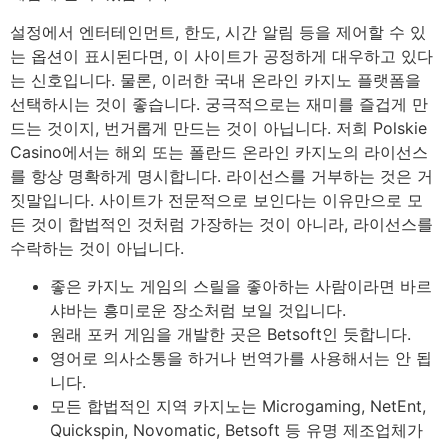
설정에서 엔터테인먼트, 한도, 시간 알림 등을 제어할 수 있
는 옵션이 표시된다면, 이 사이트가 공정하게 대우하고 있다
는 신호입니다. 물론, 이러한 국내 온라인 카지노 플랫폼을
선택하시는 것이 좋습니다. 궁극적으로는 재미를 즐겁게 만
드는 것이지, 번거롭게 만드는 것이 아닙니다. 저희 Polskie
Casino에서는 해외 또는 폴란드 온라인 카지노의 라이선스
를 항상 명확하게 명시합니다. 라이선스를 거부하는 것은 거
짓말입니다. 사이트가 전문적으로 보인다는 이유만으로 모
든 것이 합법적인 것처럼 가장하는 것이 아니라, 라이선스를
수락하는 것이 아닙니다.
좋은 카지노 게임의 스릴을 좋아하는 사람이라면 바르
샤바는 흥미로운 장소처럼 보일 것입니다.
원래 포커 게임을 개발한 곳은 Betsoft인 듯합니다.
영어로 의사소통을 하거나 번역가를 사용해서는 안 됩
니다.
모든 합법적인 지역 카지노는 Microgaming, NetEnt,
Quickspin, Novomatic, Betsoft 등 유명 제조업체가