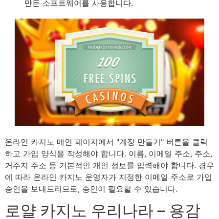
만든 소프트웨어를 사용합니다.
온라인 카지노 메인 페이지에서 "계정 만들기" 버튼을 클릭
하고 가입 양식을 작성해야 합니다. 이름, 이메일 주소, 주소,
거주지 주소 등 기본적인 개인 정보를 입력해야 합니다. 경우
에 따라 온라인 카지노 운영자가 지정한 이메일 주소로 가입
승인을 보내드리므로, 승인이 필요할 수 있습니다.
로얄 카지노 우리나라 – 용감