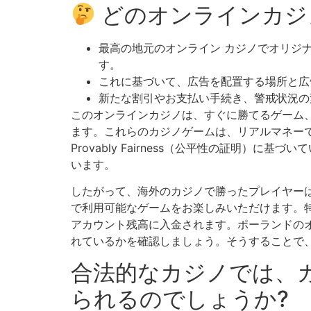
どのオンラインカジ
最高の地元のオンライン カジノでオリジ
す。
これに基づいて、広告を配置する場所と広
新たな割引やお支払い手続き、警戒状況の
このオンラインカジノは、すぐに勝てるゲーム
ます。これらのカジノゲームは、リアルマネー
Provably Fairness（公平性の証明
います。
したがって、海外のカジノで勝ったプレイヤー
で利用可能なゲームをお楽しみいただけます。
アカウント残高に入金されます。ポーランドの
れているかを確認しましょう。そうすることで
合法的なカジノでは、
られるのでしょうか?