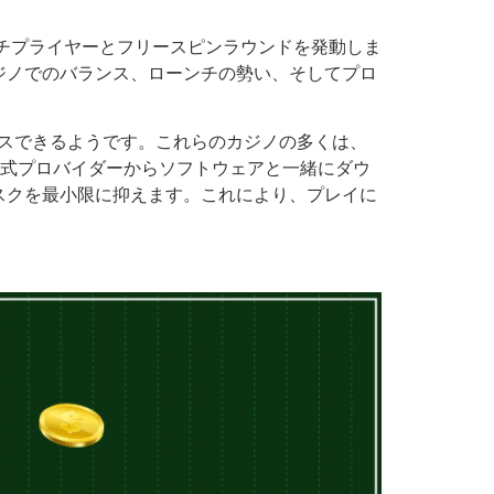
チプライヤーとフリースピンラウンドを発動しま
ジノでのバランス、ローンチの勢い、そしてプロ
セスできるようです。これらのカジノの多くは、
公式プロバイダーからソフトウェアと一緒にダウ
スクを最小限に抑えます。これにより、プレイに