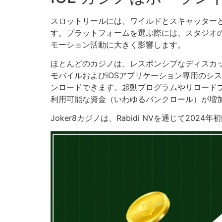
スロットリールには、ワイルドとスキャッター
す。プラットフォームを選ぶ際には、スタジオ
モーション活動に大きく影響します。
ほとんどのカジノは、レスポンシブなディスカッ
モバイルおよびiOSアプリケーション専用のシ
ンロードできます。起動プログラムやリロード
利用可能な資金（いわゆるバンクロール）が増
Joker8カジノは、Rabidi NVを通じて20