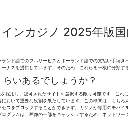
インカジノ 2025年版
ーランド語でのフルサービスとポーランド語での支払い手続き
ボーナスを提供しています。そのため、これらを一概に分類す
くらいあるでしょうか？
対策を採用し、認可されたサイトを選択する限り可能です。これ
督において重要な役割を果たしています。この機関は、もちろ
スをブロックすることができます。カジノが専用のモバイルアプ
プログラムは、画像の一部をキャッシュするため、ネットワー