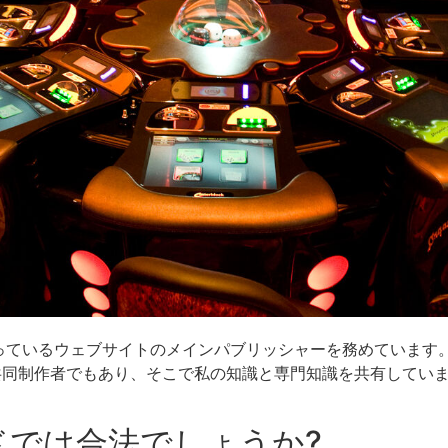
いるウェブサイトのメインパブリッシャーを務めています。Pols
ブサイトの共同制作者でもあり、そこで私の知識と専門知識を共有し
ンドでは合法でしょうか?